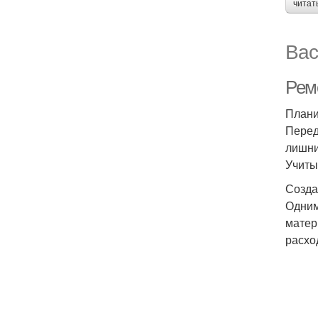
читат
Вас
Ремо
Плани
Перед
лишни
Учиты
Созда
Одним
матер
расхо