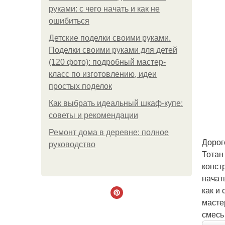
руками: с чего начать и как не
ошибиться
Детские поделки своими руками.
Поделки своими руками для детей
(120 фото): подробный мастер-
класс по изготовлению, идеи
простых поделок
Как выбрать идеальный шкаф-купе:
советы и рекомендации
Ремонт дома в деревне: полное
Дорог
руководство
Тотан
конст
начат
как и
масте
смесь