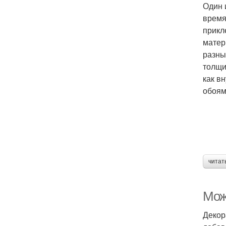
Один 
время
прикл
матер
разны
толщи
как в
обоям
читат
Мож
Декор