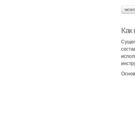
читат
Как 
Сущес
соста
испол
инстр
Основ