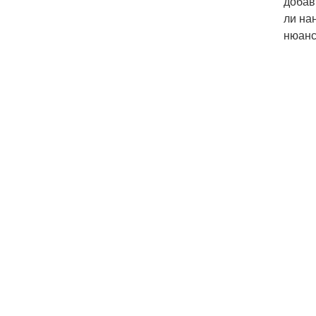
добав
ли на
нюанс