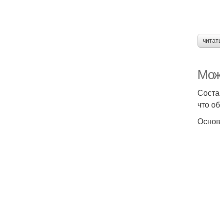
читат
Мож
Соста
что о
Основ