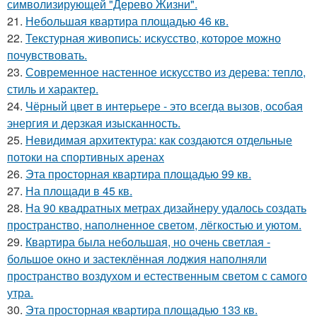
символизирующей "Дерево Жизни".
21.
Небольшая квартира площадью 46 кв.
22.
Текстурная живопись: искусство, которое можно
почувствовать.
23.
Современное настенное искусство из дерева: тепло,
стиль и характер.
24.
Чёрный цвет в интерьере - это всегда вызов, особая
энергия и дерзкая изысканность.
25.
Невидимая архитектура: как создаются отдельные
потоки на спортивных аренах
26.
Эта просторная квартира площадью 99 кв.
27.
На площади в 45 кв.
28.
На 90 квадратных метрах дизайнеру удалось создать
пространство, наполненное светом, лёгкостью и уютом.
29.
Квартира была небольшая, но очень светлая -
большое окно и застеклённая лоджия наполняли
пространство воздухом и естественным светом с самого
утра.
30.
Эта просторная квартира площадью 133 кв.