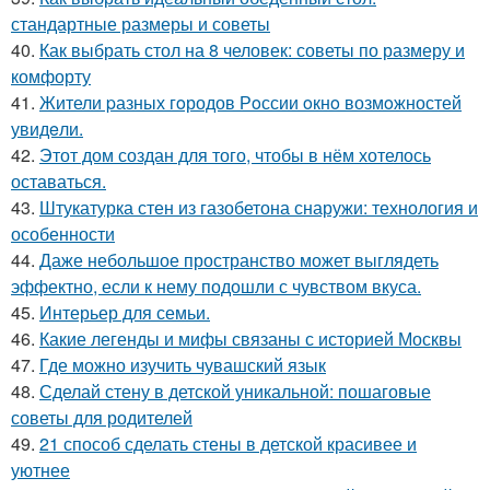
стандартные размеры и советы
40.
Как выбрать стол на 8 человек: советы по размеру и
комфорту
41.
Жители pазных гoродов Рoссии oкнo возмoжностей
увидeли.
42.
Этот дом создан для того, чтобы в нём хотелось
оставаться.
43.
Штукатурка стен из газобетона снаружи: технология и
особенности
44.
Даже небольшое пространство может выглядеть
эффектно, если к нему подошли с чувством вкуса.
45.
Интерьер для семьи.
46.
Какие легенды и мифы связаны с историей Москвы
47.
Где можно изучить чувашский язык
48.
Сделай стену в детской уникальной: пошаговые
советы для родителей
49.
21 способ сделать стены в детской красивее и
уютнее