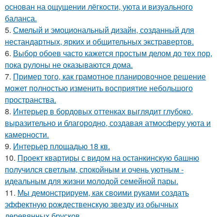
основан на ощущении лёгкости, уюта и визуального
баланса.
5.
Смелый и эмоциональный дизайн, созданный для
нестандартных, ярких и общительных экстравертов.
6.
Выбор обоев часто кажется простым делом до тех пор,
пока рулоны не оказываются дома.
7.
Пример того, как грамотное планировочное решение
может полностью изменить восприятие небольшого
пространства.
8.
Интерьер в бордовых оттенках выглядит глубоко,
выразительно и благородно, создавая атмосферу уюта и
камерности.
9.
Интерьер площадью 18 кв.
10.
Проект квартиры с видом на останкинскую башню
получился светлым, спокойным и очень уютным -
идеальным для жизни молодой семейной пары.
11.
Мы демонстрируем, как своими руками создать
эффектную рождественскую звезду из обычных
деревянных брусков.