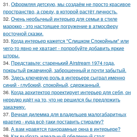
31.
Оформляя детскую, мы создаём не просто красивое
пространство, а среду, в которой растёт личность.
32.
Очень необычный интерьер для семьи в стиле
марокко - это настоящее погружение в атмосферу
восточной сказки.
33.
Когда интерьер кажется "Слишком Спокойным" или
чего-то явно не хватает - попробуйте добавить яркие
шторы.
34.
Представьте: старенький Airstream 1974 года,
покрытый ржавчиной, заброшенный и почти забытый.
35.
Здесь ключевую роль в интерьере сыграл именно
синий - глубокий, спокойный, сдержанный.
36.
Когда архитектор проектирует интерьер для себя, он
нередко идёт на то, что не решился бы предложить
заказчику.
37.
Вечная дилемма для владельцев малогабаритных
квартир - куда всё-таки поставить стиралку?
38.
А вам нравятся панорамные окна в интерьере?
39.
Как выбрать идеальный обеденный стол: