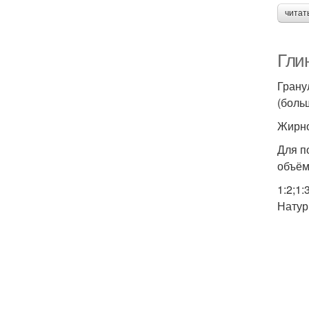
читат
Гли
Грану
(боль
Жирно
Для п
объём
1:2;1
Натур