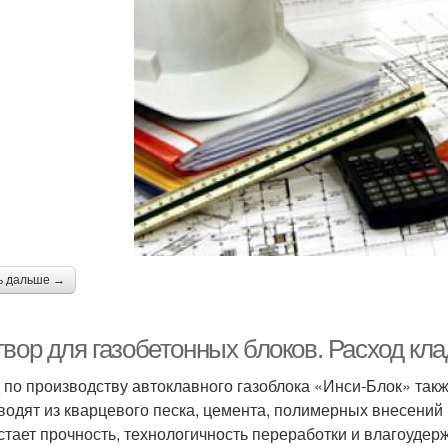
ь дальше →
твор для газобетонных блоков. Расход кл
 по производству автоклавного газоблока «Инси-Блок» так
водят из кварцевого песка, цемента, полимерных внесений
стает прочность, технологичность переработки и влагоудерж