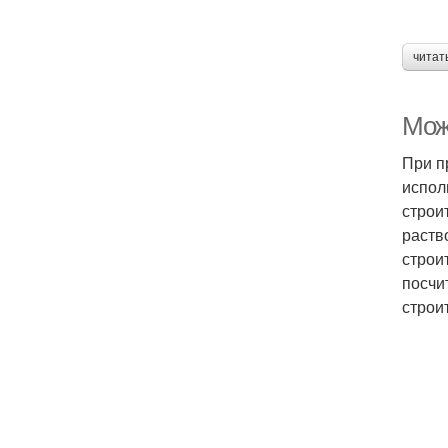
читат
Мож
При п
испол
строи
раств
строит
посчи
строи