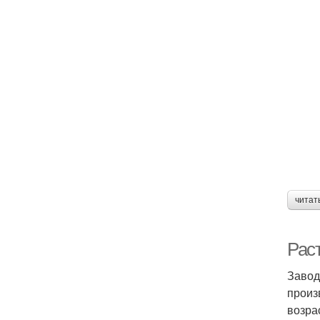
читат
Рас
Завод
произ
возра