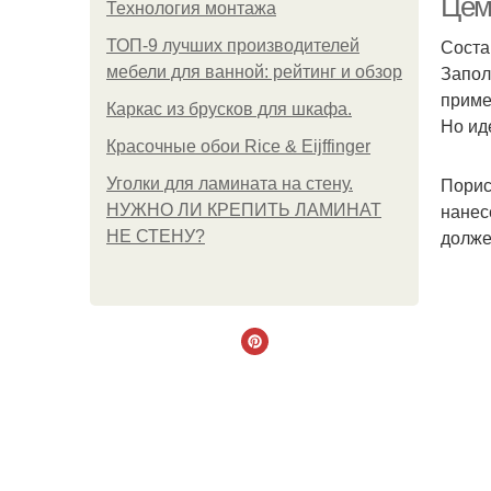
Цем
Технология монтажа
Соста
ТОП-9 лучших производителей
Запол
мебели для ванной: рейтинг и обзор
приме
Каркас из брусков для шкафа.
Но ид
Красочные обои Rice & Eijffinger
Порис
Уголки для ламината на стену.
нанес
НУЖНО ЛИ КРЕПИТЬ ЛАМИНАТ
долже
НЕ СТЕНУ?