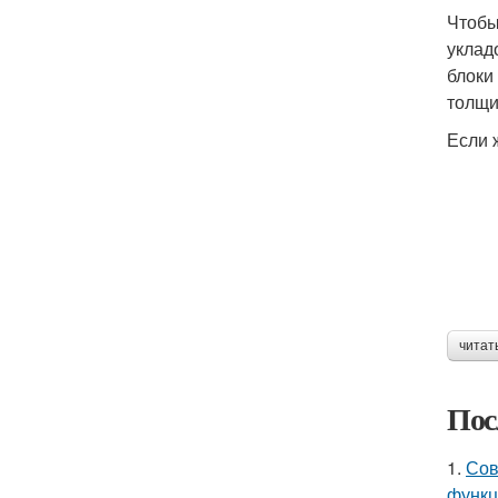
Чтобы
уклад
блоки
толщи
Если 
читат
Пос
1.
Сов
функц