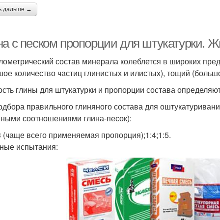
ь дальше →
на с песком пропорции для штукатурки. Ж
лометрический состав минерала колеблется в широких пр
шое количество частиц глинистых и илистых), тощий (больш
сть глины для штукатурки и пропорции состава определяю
одбора правильного глиняного состава для оштукатуриван
ными соотношениями глина-песок):
:3 (чаще всего применяемая пропорция);1:4;1:5.
ные испытания: