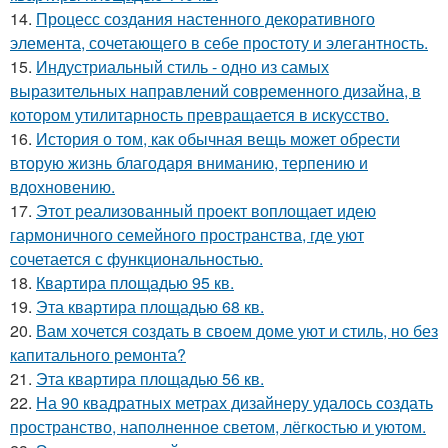
14.
Процесс создания настенного декоративного
элемента, сочетающего в себе простоту и элегантность.
15.
Индустриальный стиль - одно из самых
выразительных направлений современного дизайна, в
котором утилитарность превращается в искусство.
16.
История о том, как обычная вещь может обрести
вторую жизнь благодаря вниманию, терпению и
вдохновению.
17.
Этот реализованный проект воплощает идею
гармоничного семейного пространства, где уют
сочетается с функциональностью.
18.
Квартира площадью 95 кв.
19.
Эта квартира площадью 68 кв.
20.
Вам хочется создать в своем доме уют и стиль, но без
капитального ремонта?
21.
Эта квартира площадью 56 кв.
22.
На 90 квадратных метрах дизайнеру удалось создать
пространство, наполненное светом, лёгкостью и уютом.