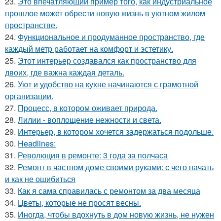
23.
Это впечатляющий пример того, как индустриальное
прошлое может обрести новую жизнь в уютном жилом
пространстве.
24.
Функциональное и продуманное пространство, где
каждый метр работает на комфорт и эстетику.
25.
Этот интерьер создавался как пространство для
двоих, где важна каждая деталь.
26.
Уют и удобство на кухне начинаются с грамотной
организации.
27.
Процесс, в котором оживает природа.
28.
Лилии - воплощение нежности и света.
29.
Интерьер, в котором хочется задержаться подольше.
30.
Headlines:
31.
Революция в ремонте: 3 года за полчаса
32.
Ремонт в частном доме своими руками: с чего начать
и как не ошибиться
33.
Как я сама справилась с ремонтом за два месяца
34.
Цветы, которые не просят весны.
35.
Иногда, чтобы вдохнуть в дом новую жизнь, не нужен