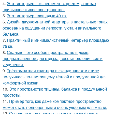
4.
Этот интерьер - эксперимент с цветом, а не как
привычное жилое пространство.
5.
Этот интерьер площадью 40 кв.
6.
Дизайн двухкомнатной квартиры в пастельных тонах
основан на ощущении лёгкости, уюта и визуального
баланса.
7.
Практичный и минималистичный интерьер площадью
75 кв.
8.
Спальня - это особое пространство в доме,
предназначенное для отдыха, восстановления сил и
уединения.
9.
Трёхкомнатная квартира в скандинавском стиле
получилась по-настоящему тёплой и продуманной для
комфортной жизни.
10.
Это пространство тишины, баланса и продуманной
простоты.
11.
Пример того, как даже компактное пространство
может стать полноценным и очень удобным для жизни.
12.
Основная идея проекта - создать атмосферу, в