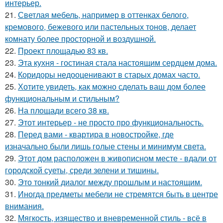
интерьер.
21.
Светлая мебель, например в оттенках белого,
кремового, бежевого или пастельных тонов, делает
комнату более просторной и воздушной.
22.
Проект площадью 83 кв.
23.
Эта кухня - гостиная стала настоящим сердцем дома.
24.
Коридоры недооценивают в старых домах часто.
25.
Хотите увидеть, как можно сделать ваш дом более
функциональным и стильным?
26.
На площади всего 38 кв.
27.
Этот интерьер - не просто про функциональность.
28.
Перед вами - квартира в новостройке, где
изначально были лишь голые стены и минимум света.
29.
Этот дом расположен в живописном месте - вдали от
городской суеты, среди зелени и тишины.
30.
Это тонкий диалог между прошлым и настоящим.
31.
Иногда предметы мебели не стремятся быть в центре
внимания.
32.
Мягкость, изящество и вневременной стиль - всё в