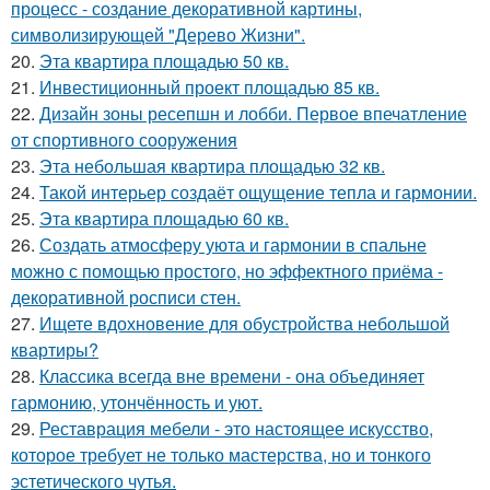
процесс - создание декоративной картины,
символизирующей "Дерево Жизни".
20.
Эта квартира площадью 50 кв.
21.
Инвестиционный проект площадью 85 кв.
22.
Дизайн зоны ресепшн и лобби. Первое впечатление
от спортивного сооружения
23.
Эта небольшая квартира площадью 32 кв.
24.
Такой интерьер создаёт ощущение тепла и гармонии.
25.
Эта квартира площадью 60 кв.
26.
Создать атмосферу уюта и гармонии в спальне
можно с помощью простого, но эффектного приёма -
декоративной росписи стен.
27.
Ищете вдохновение для обустройства небольшой
квартиры?
28.
Классика всегда вне времени - она объединяет
гармонию, утончённость и уют.
29.
Реставрация мебели - это настоящее искусство,
которое требует не только мастерства, но и тонкого
эстетического чутья.