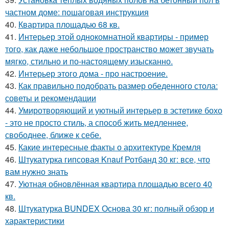
частном доме: пошаговая инструкция
40.
Квартира площадью 68 кв.
41.
Интерьер этой однокомнатной квартиры - пример
того, как даже небольшое пространство может звучать
мягко, стильно и по-настоящему изысканно.
42.
Интерьер этого дома - про настроение.
43.
Как правильно подобрать размер обеденного стола:
советы и рекомендации
44.
Умиротворяющий и уютный интерьер в эстетике бохо
- это не просто стиль, а способ жить медленнее,
свободнее, ближе к себе.
45.
Какие интересные факты о архитектуре Кремля
46.
Штукатурка гипсовая Knauf Ротбанд 30 кг: все, что
вам нужно знать
47.
Уютная обновлённая квартира площадью всего 40
кв.
48.
Штукатурка BUNDEX Основа 30 кг: полный обзор и
характеристики