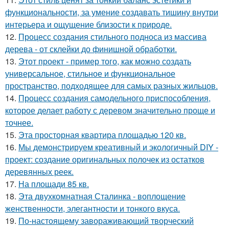
функциональности, за умение создавать тишину внутри
интерьера и ощущение близости к природе.
12.
Процесс создания стильного подноса из массива
дерева - от склейки до финишной обработки.
13.
Этот проект - пример того, как можно создать
универсальное, стильное и функциональное
пространство, подходящее для самых разных жильцов.
14.
Процесс создания самодельного приспособления,
которое делает работу с деревом значительно проще и
точнее.
15.
Эта просторная квартира площадью 120 кв.
16.
Мы демонстрируем креативный и экологичный DIY -
проект: создание оригинальных полочек из остатков
деревянных реек.
17.
На площади 85 кв.
18.
Эта двухкомнатная Сталинка - воплощение
женственности, элегантности и тонкого вкуса.
19.
По-настоящему завораживающий творческий