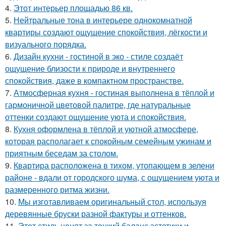
4.
Этот интерьер площадью 86 кв.
5.
Нейтральные тона в интерьере однокомнатной
квартиры создают ощущение спокойствия, лёгкости и
визуального порядка.
6.
Дизайн кухни - гостиной в эко - стиле создаёт
ощущение близости к природе и внутреннего
спокойствия, даже в компактном пространстве.
7.
Атмосферная кухня - гостиная выполнена в тёплой и
гармоничной цветовой палитре, где натуральные
оттенки создают ощущение уюта и спокойствия.
8.
Кухня оформлена в тёплой и уютной атмосфере,
которая располагает к спокойным семейным ужинам и
приятным беседам за столом.
9.
Квартира расположена в тихом, утопающем в зелени
районе - вдали от городского шума, с ощущением уюта и
размеренного ритма жизни.
10.
Мы изготавливаем оригинальный стол, используя
деревянные бруски разной фактуры и оттенков.
11.
Этот стиль ценят за тонкий баланс эстетики и