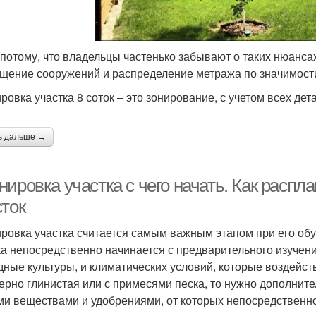
 потому, что владельцы частенько забывают о таких нюансах
щение сооружений и распределение метража по значимости
ровка участка 8 соток – это зонирование, с учетом всех дет
ь дальше →
нировка участка с чего начать. Как расп
сток
ровка участка считается самым важным этапом при его обу
ка непосредственно начинается с предварительного изучен
дные культуры, и климатических условий, которые воздейст
ерно глинистая или с примесями песка, то нужно дополните
ми веществами и удобрениями, от которых непосредственно