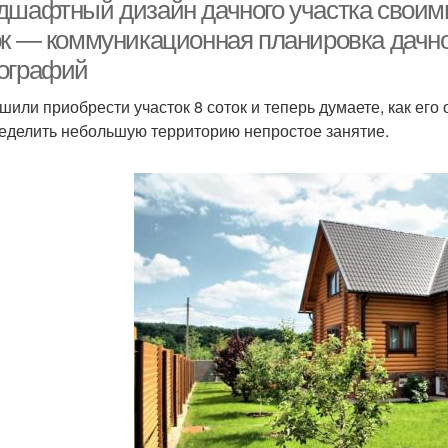
участком
дшафтный дизайн дачного участка своими 
ок — коммуникационная планировка дачног
ографий
Участок к
Дерный участок
строительству
шили приобрести участок 8 соток и теперь думаете, как его 
еделить небольшую территорию непростое занятие.