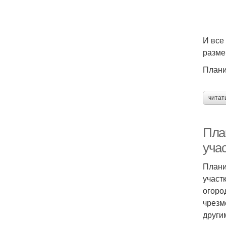
И все
разме
Плани
читат
Пла
уча
Плани
участ
огоро
чрезм
други