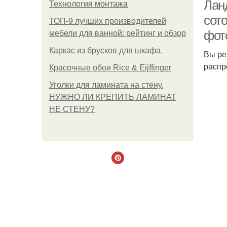
Лан
Технология монтажа
сот
ТОП-9 лучших производителей
фот
мебели для ванной: рейтинг и обзор
Каркас из брусков для шкафа.
Вы ре
распр
Красочные обои Rice & Eijffinger
Уголки для ламината на стену.
НУЖНО ЛИ КРЕПИТЬ ЛАМИНАТ
НЕ СТЕНУ?