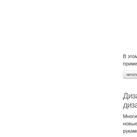
В это
приме
читат
Диз
диз
Многи
новые
рукам