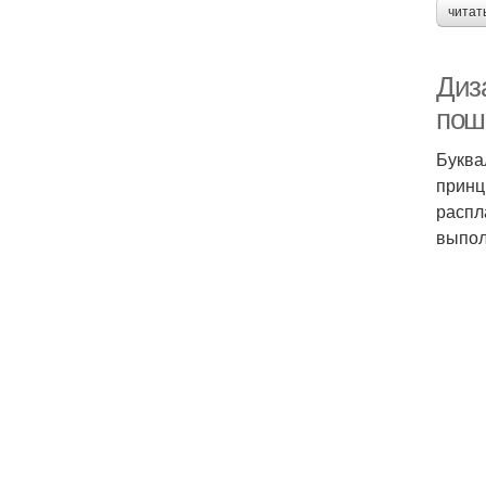
читат
Диза
поша
Буква
принц
распл
выпол