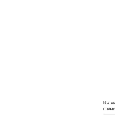
В это
приме