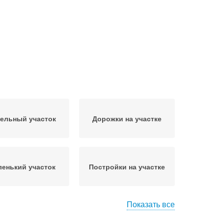
ельный участок
Дорожки на участке
енький участок
Постройки на участке
Показать все
Участок в райский
ущенный участок