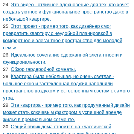
24.
Это видео - отличное вдохновение для тех, кто хочет
создать уютное и функциональное пространство даже в
небольшой квартире.
25.
Этот проект - пример того, как дизайнер смог
превратить квартиру с неудобной планировкой в
комфортное и элегантное пространство для молодой
семьи.
26.
Идеальное сочетание сдержанной элегантности и
функциональности.
27.
Обзор гардеробной комнаты.
28.
Квартира была небольшая, но очень светлая -
большое окно и застеклённая лоджия наполняли
пространство воздухом и естественным светом с самого
утра.
29.
Эта квартира - пример того, как продуманный дизайн
может стать ключевым фактором в успешной аренде
жилья в премиальном сегменте.
30.
Общий облик дома строится на классической
симметрии, которая придаёт зданию благородство,