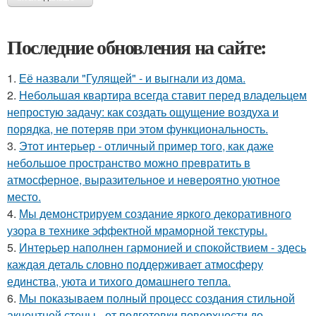
Последние обновления на сайте:
1.
Её назвали "Гулящей" - и выгнали из дома.
2.
Небольшая квартира всегда ставит перед владельцем
непростую задачу: как создать ощущение воздуха и
порядка, не потеряв при этом функциональность.
3.
Этот интерьер - отличный пример того, как даже
небольшое пространство можно превратить в
атмосферное, выразительное и невероятно уютное
место.
4.
Мы демонстрируем создание яркого декоративного
узора в технике эффектной мраморной текстуры.
5.
Интерьер наполнен гармонией и спокойствием - здесь
каждая деталь словно поддерживает атмосферу
единства, уюта и тихого домашнего тепла.
6.
Мы показываем полный процесс создания стильной
акцентной стены - от подготовки поверхности до