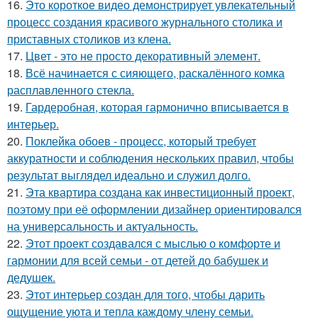
16.
Это короткое видео демонстрирует увлекательный
процесс создания красивого журнального столика и
приставных столиков из клена.
17.
Цвет - это не просто декоративный элемент.
18.
Всё начинается с сияющего, раскалённого комка
расплавленного стекла.
19.
Гардеробная, которая гармонично вписывается в
интерьер.
20.
Поклейка обоев - процесс, который требует
аккуратности и соблюдения нескольких правил, чтобы
результат выглядел идеально и служил долго.
21.
Эта квартира создана как инвестиционный проект,
поэтому при её оформлении дизайнер ориентировался
на универсальность и актуальность.
22.
Этот проект создавался с мыслью о комфорте и
гармонии для всей семьи - от детей до бабушек и
дедушек.
23.
Этот интерьер создан для того, чтобы дарить
ощущение уюта и тепла каждому члену семьи.