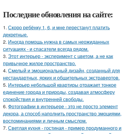
Последние обновления на сайте:
1.
Скоро ребёнку 1, 6, и мне перестанут платить
декретные.
2.
Иногда помощь нужна в самых неожиданных
ситуациях - и спасатели всегда рядом.
3.
Этот интерьер - эксперимент с цветом, а не как
привычное жилое пространство.
4.
Смелый и эмоциональный дизайн, созданный для
нестандартных, ярких и общительных экстравертов.
5.
Интерьер небольшой квартиры отражает тонкое
единение города и природы, создавая атмосферу
спокойствия и внутренней свободы.
6.
Фотографии в интерьере - это не просто элемент
декора, а способ наполнить пространство эмоциями,
воспоминаниями и личным смыслом.
7.
Светлая кухня - гостиная - пример продуманного и