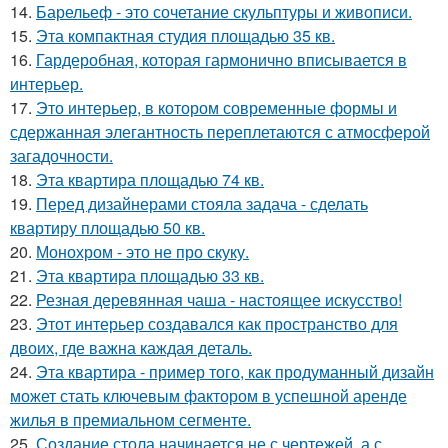
14.
Барельеф - это сочетание скульптуры и живописи.
15.
Эта компактная студия площадью 35 кв.
16.
Гардеробная, которая гармонично вписывается в
интерьер.
17.
Это интерьер, в котором современные формы и
сдержанная элегантность переплетаются с атмосферой
загадочности.
18.
Эта квартира площадью 74 кв.
19.
Перед дизайнерами стояла задача - сделать
квартиру площадью 50 кв.
20.
Монохром - это не про скуку.
21.
Эта квартира площадью 33 кв.
22.
Резная деревянная чаша - настоящее искусство!
23.
Этот интерьер создавался как пространство для
двоих, где важна каждая деталь.
24.
Эта квартира - пример того, как продуманный дизайн
может стать ключевым фактором в успешной аренде
жилья в премиальном сегменте.
25.
Создание стола начинается не с чертежей, а с