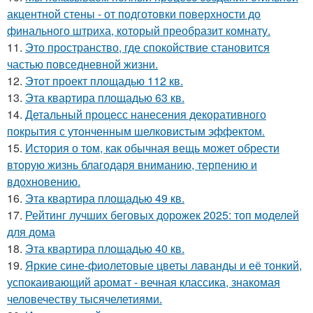
акцентной стены - от подготовки поверхности до
финального штриха, который преобразит комнату.
11.
Это пространство, где спокойствие становится
частью повседневной жизни.
12.
Этот проект площадью 112 кв.
13.
Эта квартира площадью 63 кв.
14.
Детальный процесс нанесения декоративного
покрытия с утонченным шелковистым эффектом.
15.
История о том, как обычная вещь может обрести
вторую жизнь благодаря вниманию, терпению и
вдохновению.
16.
Эта квартира площадью 49 кв.
17.
Рейтинг лучших беговых дорожек 2025: топ моделей
для дома
18.
Эта квартира площадью 40 кв.
19.
Яркие сине-фиолетовые цветы лаванды и её тонкий,
успокаивающий аромат - вечная классика, знакомая
человечеству тысячелетиями.