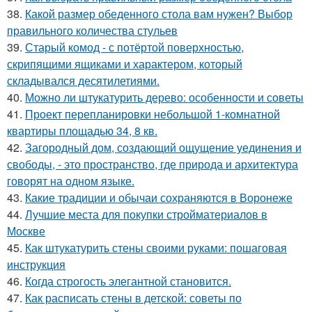
38.
Какой размер обеденного стола вам нужен? Выбор
правильного количества стульев
39.
Старый комод - с потёртой поверхностью,
скрипящими ящиками и характером, который
складывался десятилетиями.
40.
Можно ли штукатурить дерево: особенности и советы
41.
Проект перепланировки небольшой 1-комнатной
квартиры площадью 34, 8 кв.
42.
Загородный дом, создающий ощущение уединения и
свободы, - это пространство, где природа и архитектура
говорят на одном языке.
43.
Какие традиции и обычаи сохраняются в Воронеже
44.
Лучшие места для покупки стройматериалов в
Москве
45.
Как штукатурить стены своими руками: пошаговая
инструкция
46.
Когда строгость элегантной становится.
47.
Как расписать стены в детской: советы по