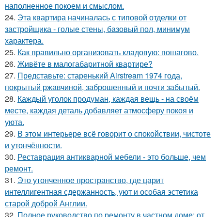
наполненное покоем и смыслом.
24.
Эта квартира начиналась с типовой отделки от
застройщика - голые стены, базовый пол, минимум
характера.
25.
Как правильно организовать кладовую: пошагово.
26.
Живёте в малогабаритной квартире?
27.
Представьте: старенький Airstream 1974 года,
покрытый ржавчиной, заброшенный и почти забытый.
28.
Каждый уголок продуман, каждая вещь - на своём
месте, каждая деталь добавляет атмосферу покоя и
уюта.
29.
В этом интерьере всё говорит о спокойствии, чистоте
и утончённости.
30.
Реставрация антикварной мебели - это больше, чем
ремонт.
31.
Это утонченное пространство, где царит
интеллигентная сдержанность, уют и особая эстетика
старой доброй Англии.
32.
Полное руководство по ремонту в частном доме: от