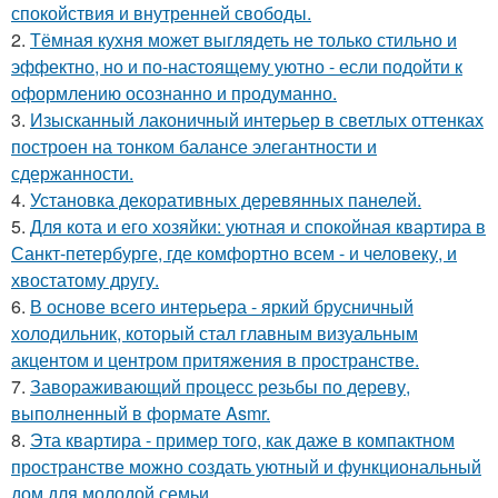
спокойствия и внутренней свободы.
2.
Тёмная кухня может выглядеть не только стильно и
эффектно, но и по-настоящему уютно - если подойти к
оформлению осознанно и продуманно.
3.
Изысканный лаконичный интерьер в светлых оттенках
построен на тонком балансе элегантности и
сдержанности.
4.
Установка декоративных деревянных панелей.
5.
Для кота и его хозяйки: уютная и спокойная квартира в
Санкт-петербурге, где комфортно всем - и человеку, и
хвостатому другу.
6.
В основе всего интерьера - яркий брусничный
холодильник, который стал главным визуальным
акцентом и центром притяжения в пространстве.
7.
Завораживающий процесс резьбы по дереву,
выполненный в формате Asmr.
8.
Эта квартира - пример того, как даже в компактном
пространстве можно создать уютный и функциональный
дом для молодой семьи.