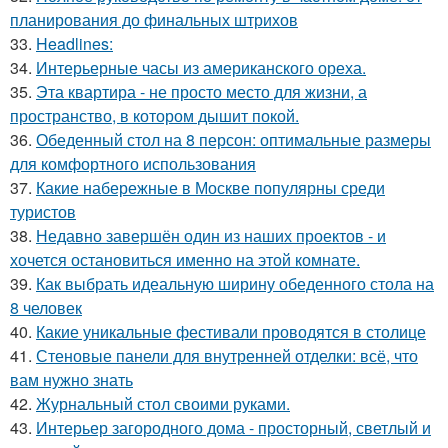
планирования до финальных штрихов
33.
Headlines:
34.
Интерьерные часы из американского ореха.
35.
Эта квартира - не просто место для жизни, а
пространство, в котором дышит покой.
36.
Обеденный стол на 8 персон: оптимальные размеры
для комфортного использования
37.
Какие набережные в Москве популярны среди
туристов
38.
Недавно завершён один из наших проектов - и
хочется остановиться именно на этой комнате.
39.
Как выбрать идеальную ширину обеденного стола на
8 человек
40.
Какие уникальные фестивали проводятся в столице
41.
Стеновые панели для внутренней отделки: всё, что
вам нужно знать
42.
Журнальный стол своими руками.
43.
Интерьер загородного дома - просторный, светлый и