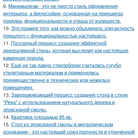
9.
Минимализм - это не просто стиль оформления
интерьера, а философия, основанная на принципах
порядка, функциональности и отказа от излишеств.
10.
Это пример того, как можно объединить элегантность
прошлого с функциональностью настоящего.
11.
Поэтапный процесс создания эффектной
декоративной стены, которая выглядит как настоящая
каменная порода.
12.
Ещё не так давно стеклоблоки считались сугубо
утилитарным материалом и применялись
преимущественно в технических или нежилых
помещениях.
13.
Завораживающий процесс создания стола в стиле
"Река" с использованием натурального дерева и
эпоксидной смолы.
14.
Квартира площадью 95 кв.
15.
Стол из эпоксидной смолы в металлическом
основании - это настоящий союз прочности и утончённой