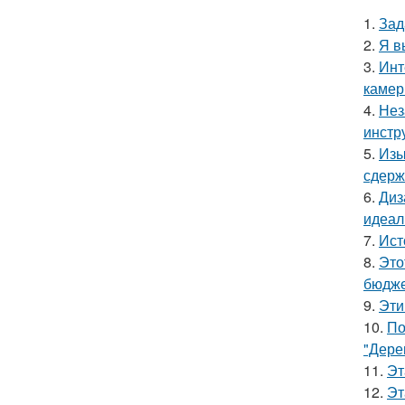
1.
Зад
2.
Я в
3.
Инт
камер
4.
Нез
инстр
5.
Изы
сдерж
6.
Диз
идеал
7.
Ист
8.
Это
бюдже
9.
Эти
10.
По
"Дере
11.
Эт
12.
Эт