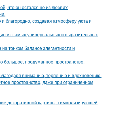
й, что он остался не из любви?
ни.
 и благородно, создавая атмосферу уюта и
дин из самых универсальных и выразительных
 на тонком балансе элегантности и
о большое, продуманное пространство,
 благодаря вниманию, терпению и вдохновению.
уютное пространство, даже при ограниченном
ние декоративной картины, символизирующей