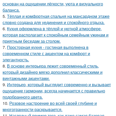
основан на ощущении лёгкости, уюта и визуального
баланса.
5.
Тёплая и комфортная спальня на мансардном этаже
словно создана для уединения и спокойного отдыха.
6.
Кухня оформлена в тёплой и уютной атмосфере,
которая располагает к спокойным семейным ужинам и
приятным беседам за столом.
7.
Просторная кухня - гостиная выполнена в
современном стиле с акцентом на комфорт и
элегантность.
8.
В основе интерьера лежит современный стиль,
который дизайнер мягко дополнил классическими и
винтажными акцентами.
9.
Интерьер, который выглядит современно и вызывает
ощущение гармонии, всегда начинается с правильно
подобранного цвета.
10.
Розовое настроение во всей своей глубине и
многогранности раскрывается.
11.
Наглядный пример того, как даже самая базовая