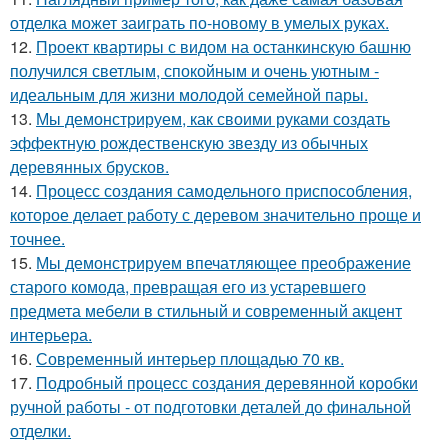
отделка может заиграть по-новому в умелых руках.
12.
Проект квартиры с видом на останкинскую башню
получился светлым, спокойным и очень уютным -
идеальным для жизни молодой семейной пары.
13.
Мы демонстрируем, как своими руками создать
эффектную рождественскую звезду из обычных
деревянных брусков.
14.
Процесс создания самодельного приспособления,
которое делает работу с деревом значительно проще и
точнее.
15.
Мы демонстрируем впечатляющее преображение
старого комода, превращая его из устаревшего
предмета мебели в стильный и современный акцент
интерьера.
16.
Современный интерьер площадью 70 кв.
17.
Подробный процесс создания деревянной коробки
ручной работы - от подготовки деталей до финальной
отделки.