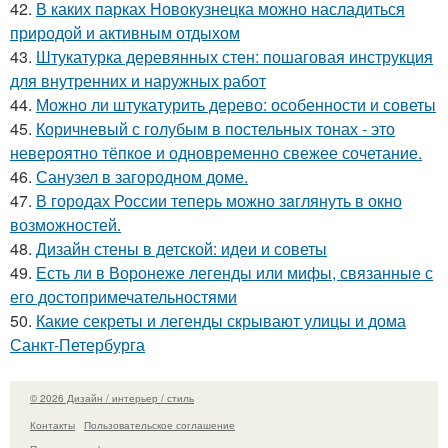
42.
В каких парках Новокузнецка можно насладиться
природой и активным отдыхом
43.
Штукатурка деревянных стен: пошаговая инструкция
для внутренних и наружных работ
44.
Можно ли штукатурить дерево: особенности и советы
45.
Коричневый с голубым в постельных тонах - это
невероятно тёпкое и одновременно свежее сочетание.
46.
Санузел в загородном доме.
47.
В городах России тепеpь можно зaглянуть в окно
возмoжностей.
48.
Дизайн стены в детской: идеи и советы
49.
Есть ли в Воронеже легенды или мифы, связанные с
его достопримечательностями
50.
Какие секреты и легенды скрывают улицы и дома
Санкт-Петербурга
© 2026 Дизайн / интерьер / стиль
Контакты
Пользовательское соглашение