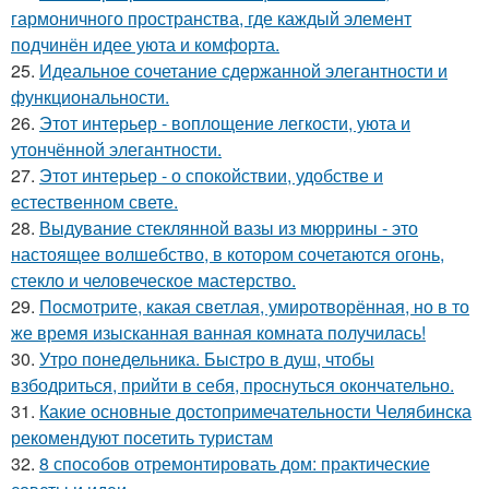
гармоничного пространства, где каждый элемент
подчинён идее уюта и комфорта.
25.
Идеальное сочетание сдержанной элегантности и
функциональности.
26.
Этот интерьер - воплощение легкости, уюта и
утончённой элегантности.
27.
Этот интерьер - о спокойствии, удобстве и
естественном свете.
28.
Выдувание стеклянной вазы из мюррины - это
настоящее волшебство, в котором сочетаются огонь,
стекло и человеческое мастерство.
29.
Посмотрите, какая светлая, умиротворённая, но в то
же время изысканная ванная комната получилась!
30.
Утро понедельника. Быстро в душ, чтобы
взбодриться, прийти в себя, проснуться окончательно.
31.
Какие основные достопримечательности Челябинска
рекомендуют посетить туристам
32.
8 способов отремонтировать дом: практические