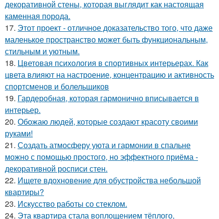
декоративной стены, которая выглядит как настоящая
каменная порода.
17.
Этот проект - отличное доказательство того, что даже
маленькое пространство может быть функциональным,
стильным и уютным.
18.
Цветовая психология в спортивных интерьерах. Как
цвета влияют на настроение, концентрацию и активность
спортсменов и болельщиков
19.
Гардеробная, которая гармонично вписывается в
интерьер.
20.
Обожаю людей, которые создают красоту своими
руками!
21.
Создать атмосферу уюта и гармонии в спальне
можно с помощью простого, но эффектного приёма -
декоративной росписи стен.
22.
Ищете вдохновение для обустройства небольшой
квартиры?
23.
Искусство работы со стеклом.
24.
Эта квартира стала воплощением тёплого,