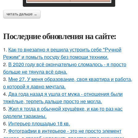
читать дальше →
Последние обновления на сайте:
1.
Как-то внезапно я решила устроить себе "Ручной
Режим" и помыть посуду без помощи техники.
2.
В 2020 году всё окончательно сломалось - я просто
больше не тянула всё одна.
3.
Мне 27. У меня образование, своя квартира и работа,
о которой я давно мечтала.
4.
Два года назад я ушла от мужа - отношения были
тяжёлые, терпеть дальше просто не могла.
5.
Жил я тогда в обычной хрущёвке, и как-то раз нас
одолели тараканы.
6.
Интерьер площадью 18 кв.
7.
Фотографии в интерьере - это не просто элемент