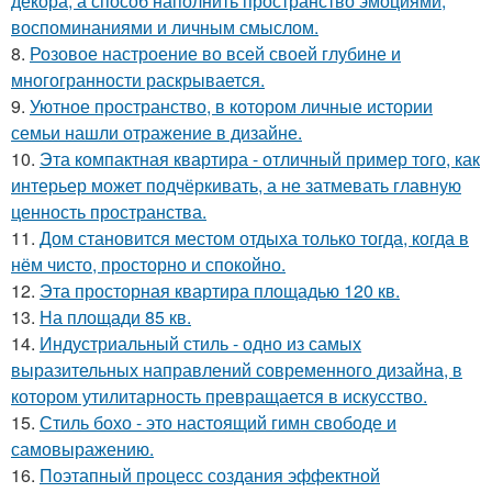
декора, а способ наполнить пространство эмоциями,
воспоминаниями и личным смыслом.
8.
Розовое настроение во всей своей глубине и
многогранности раскрывается.
9.
Уютное пространство, в котором личные истории
семьи нашли отражение в дизайне.
10.
Эта компактная квартира - отличный пример того, как
интерьер может подчёркивать, а не затмевать главную
ценность пространства.
11.
Дом становится местом отдыха только тогда, когда в
нём чисто, просторно и спокойно.
12.
Эта просторная квартира площадью 120 кв.
13.
На площади 85 кв.
14.
Индустриальный стиль - одно из самых
выразительных направлений современного дизайна, в
котором утилитарность превращается в искусство.
15.
Стиль бохо - это настоящий гимн свободе и
самовыражению.
16.
Поэтапный процесс создания эффектной