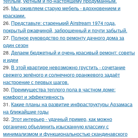
тёплым, уютным и по-настоящему продуманным.
25.
Мы оживляем старую мебель - вдохновением и
красками.
26.
Представьте: старенький Airstream 1974 года,
покрытый ржавчиной, заброшенный и почти забытый.
27.
Полное руководство по ремонту дачного дома за
один сезон
28.
Делаем бюджетный и очень красивый ремонт: советы
и идеи
29.
В этой квартире невозможно грустить - сочетание
свежего зелёного и солнечного оранжевого задаёт
настроение с первых шагов.
30.
Преимущества теплого пола в частном доме:
комфорт и эффективность
31.
Какие планы на развитие инфраструктуры Арзамаса
на ближайшие годы
32.
Этот интерьер - удачный пример, как можно
органично объединить изысканную классику с
минимализмом и функциональностью скандинавского