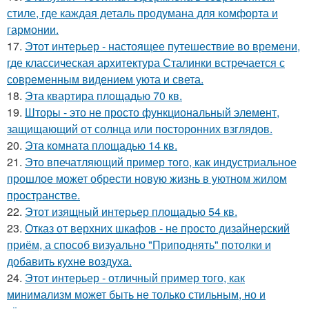
стиле, где каждая деталь продумана для комфорта и
гармонии.
17.
Этот интерьер - настоящее путешествие во времени,
где классическая архитектура Сталинки встречается с
современным видением уюта и света.
18.
Эта квартира площадью 70 кв.
19.
Шторы - это не просто функциональный элемент,
защищающий от солнца или посторонних взглядов.
20.
Эта комната площадью 14 кв.
21.
Это впечатляющий пример того, как индустриальное
прошлое может обрести новую жизнь в уютном жилом
пространстве.
22.
Этот изящный интерьер площадью 54 кв.
23.
Отказ от верхних шкафов - не просто дизайнерский
приём, а способ визуально "Приподнять" потолки и
добавить кухне воздуха.
24.
Этот интерьер - отличный пример того, как
минимализм может быть не только стильным, но и