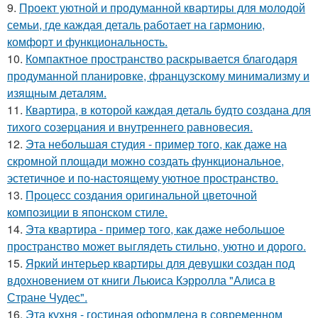
9.
Проект уютной и продуманной квартиры для молодой
семьи, где каждая деталь работает на гармонию,
комфорт и функциональность.
10.
Компактное пространство раскрывается благодаря
продуманной планировке, французскому минимализму и
изящным деталям.
11.
Квартира, в которой каждая деталь будто создана для
тихого созерцания и внутреннего равновесия.
12.
Эта небольшая студия - пример того, как даже на
скромной площади можно создать функциональное,
эстетичное и по-настоящему уютное пространство.
13.
Процесс создания оригинальной цветочной
композиции в японском стиле.
14.
Эта квартира - пример того, как даже небольшое
пространство может выглядеть стильно, уютно и дорого.
15.
Яркий интерьер квартиры для девушки создан под
вдохновением от книги Льюиса Кэрролла "Алиса в
Стране Чудес".
16.
Эта кухня - гостиная оформлена в современном