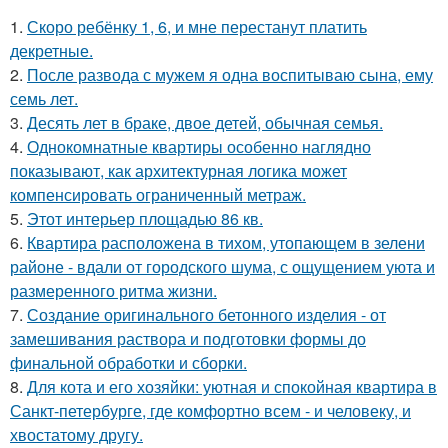
1.
Скоро ребёнку 1, 6, и мне перестанут платить
декретные.
2.
После развода с мужем я одна воспитываю сына, ему
семь лет.
3.
Десять лет в браке, двое детей, обычная семья.
4.
Однокомнатные квартиры особенно наглядно
показывают, как архитектурная логика может
компенсировать ограниченный метраж.
5.
Этот интерьер площадью 86 кв.
6.
Квартира расположена в тихом, утопающем в зелени
районе - вдали от городского шума, с ощущением уюта и
размеренного ритма жизни.
7.
Создание оригинального бетонного изделия - от
замешивания раствора и подготовки формы до
финальной обработки и сборки.
8.
Для кота и его хозяйки: уютная и спокойная квартира в
Санкт-петербурге, где комфортно всем - и человеку, и
хвостатому другу.