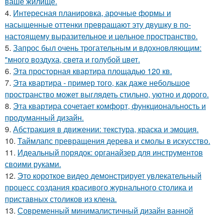
ваше жилище.
4.
Интересная планировка, арочные формы и
насыщенные оттенки превращают эту двушку в по-
настоящему выразительное и цельное пространство.
5.
Запрос был очень трогательным и вдохновляющим:
"много воздуха, света и голубой цвет.
6.
Эта просторная квартира площадью 120 кв.
7.
Эта квартира - пример того, как даже небольшое
пространство может выглядеть стильно, уютно и дорого.
8.
Эта квартира сочетает комфорт, функциональность и
продуманный дизайн.
9.
Абстракция в движении: текстура, краска и эмоция.
10.
Таймлапс превращения дерева и смолы в искусство.
11.
Идеальный порядок: органайзер для инструментов
своими руками.
12.
Это короткое видео демонстрирует увлекательный
процесс создания красивого журнального столика и
приставных столиков из клена.
13.
Современный минималистичный дизайн ванной