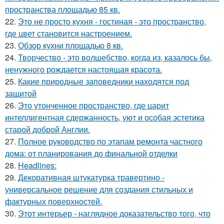
пространства площадью 85 кв.
22.
Это не просто кухня - гостиная - это пространство,
где цвет становится настроением.
23.
Обзор кухни площадью 8 кв.
24.
Творчество - это волшебство, когда из, казалось бы,
ненужного рождается настоящая красота.
25.
Какие природные заповедники находятся под
защитой
26.
Это утонченное пространство, где царит
интеллигентная сдержанность, уют и особая эстетика
старой доброй Англии.
27.
Полное руководство по этапам ремонта частного
дома: от планирования до финальной отделки
28.
Headlines:
29.
Декоративная штукатурка травертино -
универсальное решение для создания стильных и
фактурных поверхностей.
30.
Этот интерьер - наглядное доказательство того, что