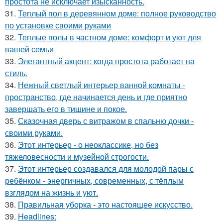
простота не исключает изысканность.
31.
Теплый пол в деревянном доме: полное руководство
по установке своими руками
32.
Теплые полы в частном доме: комфорт и уют для
вашей семьи
33.
Элегантный акцент: когда простота работает на
стиль.
34.
Нежный светлый интерьер ванной комнаты -
пространство, где начинается день и где приятно
завершать его в тишине и покое.
35.
Сказочная дверь с витражом в спальню дочки -
своими руками.
36.
Этот интерьер - о неоклассике, но без
тяжеловесности и музейной строгости.
37.
Этот интерьер создавался для молодой пары с
ребёнком - энергичных, современных, с тёплым
взглядом на жизнь и уют.
38.
Правильная уборка - это настоящее искусство.
39.
Headlines: