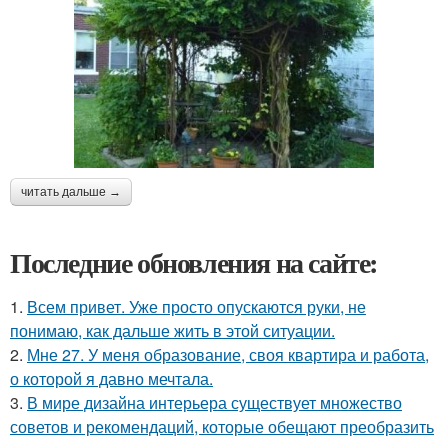
читать дальше →
Последние обновления на сайте:
1.
Всем привет. Уже просто опускаются руки, не
понимаю, как дальше жить в этой ситуации.
2.
Мне 27. У меня образование, своя квартира и работа,
о которой я давно мечтала.
3.
В мире дизайна интерьера существует множество
советов и рекомендаций, которые обещают преобразить