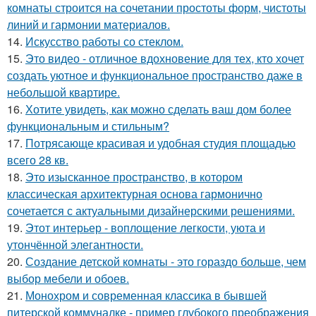
комнаты строится на сочетании простоты форм, чистоты
линий и гармонии материалов.
14.
Искусство работы со стеклом.
15.
Это видео - отличное вдохновение для тех, кто хочет
создать уютное и функциональное пространство даже в
небольшой квартире.
16.
Хотите увидеть, как можно сделать ваш дом более
функциональным и стильным?
17.
Потрясающе красивая и удобная студия площадью
всего 28 кв.
18.
Это изысканное пространство, в котором
классическая архитектурная основа гармонично
сочетается с актуальными дизайнерскими решениями.
19.
Этот интерьер - воплощение легкости, уюта и
утончённой элегантности.
20.
Создание детской комнаты - это гораздо больше, чем
выбор мебели и обоев.
21.
Монохром и современная классика в бывшей
питерской коммуналке - пример глубокого преображения