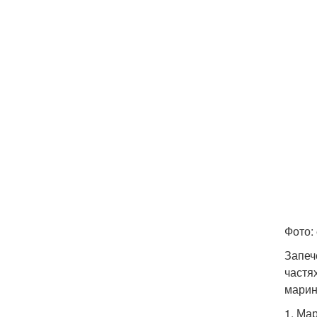
Фото: 
Запеч
частя
марин
1. Ма