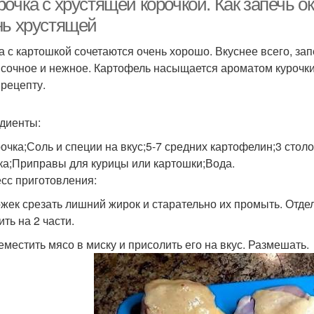
очка с хрустящей корочкой. Как запечь о
нь хрустящей
а с картошкой сочетаются очень хорошо. Вкуснее всего, зап
 сочное и нежное. Картофель насыщается ароматом курочки
 рецепту.
диенты:
рочка;Соль и специи на вкус;5-7 средних картофелин;3 стол
ка;Приправы для курицы или картошки;Вода.
сс приготовления:
ожек срезать лишний жирок и старательно их промыть. Отдел
ть на 2 части.
еместить мясо в миску и присолить его на вкус. Размешать.