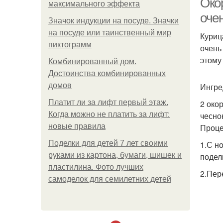
Окор
максимального эффекта
оче
Значок индукции на посуде. Значки
на посуде или таинственный мир
Куриц
пиктограмм
очень
этому
Комбинированный дом.
Достоинства комбинированных
домов
Ингре
Платит ли за лифт первый этаж.
2 око
Когда можно не платить за лифт:
чесно
новые правила
Проце
Поделки для детей 7 лет своими
1.С н
руками из картона, бумаги, шишек и
подели
пластилина. Фото лучших
2.Пер
самоделок для семилетних детей