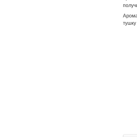
получ
Арома
тушку