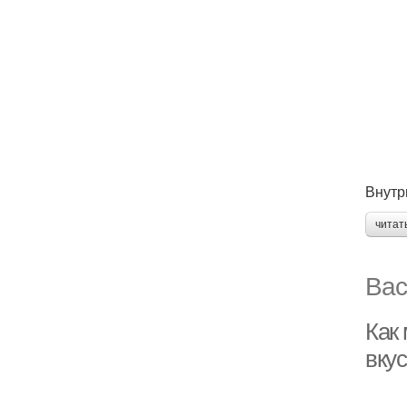
Внутр
читат
Вас
Как
вку