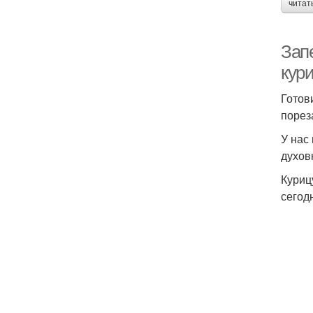
читат
Зап
кури
Готов
порез
У нас
духов
Куриц
сегод