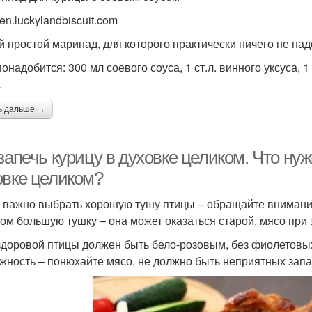
en.luckylandbiscuit.com
 простой маринад, для которого практически ничего не над
онадобится: 300 мл соевого соуса, 1 ст.л. винного уксуса, 1 с
.
ь дальше →
запечь курицу в духовке целиком. Что нуж
овке целиком?
 важно выбрать хорошую тушу птицы – обращайте внимание 
ом большую тушку – она может оказаться старой, мясо при 
здоровой птицы должен быть бело-розовым, без фиолетовых 
жность – понюхайте мясо, не должно быть неприятных запах