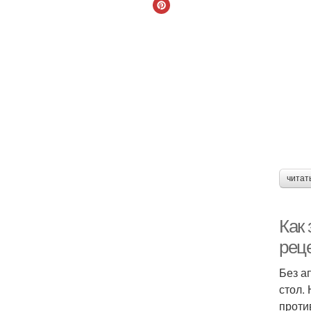
читат
Как 
рец
Без а
стол.
проти