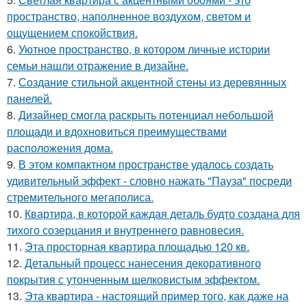
пространство, наполненное воздухом, светом и
ощущением спокойствия.
6.
Уютное пространство, в котором личные истории
семьи нашли отражение в дизайне.
7.
Создание стильной акцентной стены из деревянных
панелей.
8.
Дизайнер смогла раскрыть потенциал небольшой
площади и вдохновиться преимуществами
расположения дома.
9.
В этом компактном пространстве удалось создать
удивительный эффект - словно нажать "Пауза" посреди
стремительного мегаполиса.
10.
Квартира, в которой каждая деталь будто создана для
тихого созерцания и внутреннего равновесия.
11.
Эта просторная квартира площадью 120 кв.
12.
Детальный процесс нанесения декоративного
покрытия с утонченным шелковистым эффектом.
13.
Эта квартира - настоящий пример того, как даже на