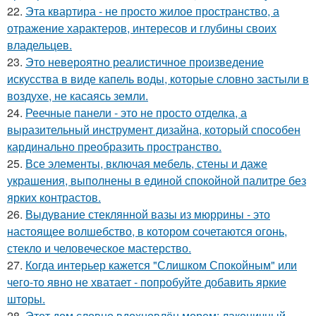
22.
Эта квартира - не просто жилое пространство, а
отражение характеров, интересов и глубины своих
владельцев.
23.
Это невероятно реалистичное произведение
искусства в виде капель воды, которые словно застыли в
воздухе, не касаясь земли.
24.
Реечные панели - это не просто отделка, а
выразительный инструмент дизайна, который способен
кардинально преобразить пространство.
25.
Все элементы, включая мебель, стены и даже
украшения, выполнены в единой спокойной палитре без
ярких контрастов.
26.
Выдувание стеклянной вазы из мюррины - это
настоящее волшебство, в котором сочетаются огонь,
стекло и человеческое мастерство.
27.
Когда интерьер кажется "Слишком Спокойным" или
чего-то явно не хватает - попробуйте добавить яркие
шторы.
28.
Этот дом словно вдохновлён морем: лаконичный,