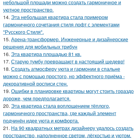
небольшой площади можно создать гармоничное и
уютное пространство.
14.
Эта небольшая квартира стала примером
гармоничного сочетания стиля лофт с элементами
"Русского Стиля".
15.
Арена-трансформер. Инженерные и дизайнерские
решения для мобильных трибун
16.
Эта квартира площадью 81 кв.
17.
Старую тумбу превращают в настоящий шедевр!
18.
Создать атмосферу уюта и гармонии в спальне
можно с помощью простого, но эффектного приёма -
декоративной росписи стен.
19.
Ошибки в планировке квартиры могут стоить гораздо
дороже, чем предполагается.
20.
Эта квартира стала воплощением тёплого,
гармоничного пространства, где каждый элемент
подчинён идее уюта и комфорта.
21.
На 90 квадратных метрах дизайнеру удалось создать
пространство, наполненное светом, лёгкостью и уютом.