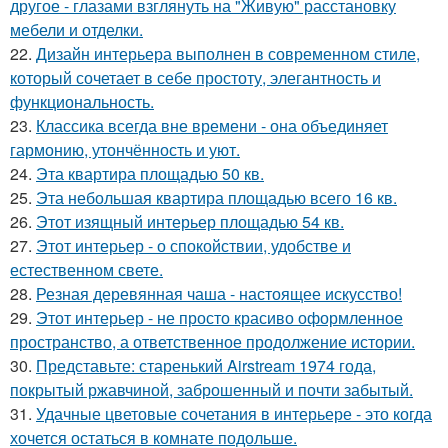
другое - глазами взглянуть на "Живую" расстановку
мебели и отделки.
22.
Дизайн интерьера выполнен в современном стиле,
который сочетает в себе простоту, элегантность и
функциональность.
23.
Классика всегда вне времени - она объединяет
гармонию, утончённость и уют.
24.
Эта квартира площадью 50 кв.
25.
Эта небольшая квартира площадью всего 16 кв.
26.
Этот изящный интерьер площадью 54 кв.
27.
Этот интерьер - о спокойствии, удобстве и
естественном свете.
28.
Резная деревянная чаша - настоящее искусство!
29.
Этот интерьер - не просто красиво оформленное
пространство, а ответственное продолжение истории.
30.
Представьте: старенький Airstream 1974 года,
покрытый ржавчиной, заброшенный и почти забытый.
31.
Удачные цветовые сочетания в интерьере - это когда
хочется остаться в комнате подольше.