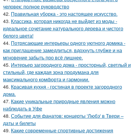
человек: полное руководство
42.
Правильная уборка - это настоящее искусство.
43.
Классика, которая никогда не выйдет из моды -
идеальное сочетание натурального дерева и чистого
белого цвета!
44.
Потрясающие интерьеры одного уютного домика -
как приглашение замедлиться, вдохнуть глубже и на
мгновение забыть про всё лишнее.
45.
Интерьер загородного дома - просторный, светлый и
стильный, где каждая зона продумана для
максимального комфорта и гармонии.
46.
Красивая кухня - гостиная в проекте загородного
дома.
47.
Какие уникальные природные явления можно
наблюдать в Уфе
48.
Событие для фанатов: концерты 'Любэ' в Твери –
даты и билеты
49.
Какие современные спортивные достижения