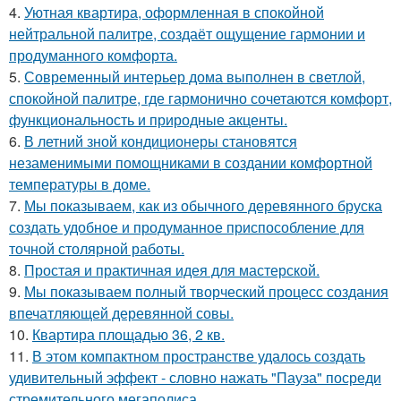
4.
Уютная квартира, оформленная в спокойной
нейтральной палитре, создаёт ощущение гармонии и
продуманного комфорта.
5.
Современный интерьер дома выполнен в светлой,
спокойной палитре, где гармонично сочетаются комфорт,
функциональность и природные акценты.
6.
В летний зной кондиционеры становятся
незаменимыми помощниками в создании комфортной
температуры в доме.
7.
Мы показываем, как из обычного деревянного бруска
создать удобное и продуманное приспособление для
точной столярной работы.
8.
Простая и практичная идея для мастерской.
9.
Мы показываем полный творческий процесс создания
впечатляющей деревянной совы.
10.
Квартира площадью 36, 2 кв.
11.
В этом компактном пространстве удалось создать
удивительный эффект - словно нажать "Пауза" посреди
стремительного мегаполиса.