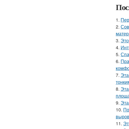
Пос
1.
Пер
2.
Сов
матер
3.
Это
4.
Инт
5.
Спа
6.
Пра
комфо
7.
Эта
тонки
8.
Эта
площа
9.
Эта
10.
По
выров
11.
Эт