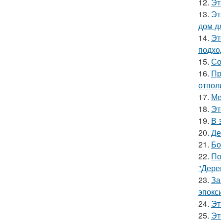
12.
Эт
13.
Эт
дом д
14.
Эт
подхо
15.
Со
16.
Пр
отпол
17.
Ме
18.
Эт
19.
В 
20.
Де
21.
Бо
22.
По
"Дере
23.
За
эпокс
24.
Эт
25.
Эт