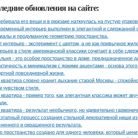
ледние обновления на сайте:
ебирала его вещи и в рюкзаке наткнулась на пустую упаковку
ременный интерьер выполнен в элегантной и сдержанной с
иалы и продуманную геометрию пространства.
т интерьер - эксперимент с цветом, а не как привычное жил
ерьер в стиле американской классики сочетает в себе сдер
льня - это особое пространство в доме, предназначенное д
ктичность и минимализм с яркими акцентами - основа этого
ртной повседневной жизни.
 квартира словно хранит дыхание старой Москвы - спокойно
м чувством стиля.
 квартира - пример того, как элегантная классика может зв
ди.
 квартира - результат необычного, но удивительно гармонич
этапный процесс создания стильной декоративной ниши из 
ненного и окрашенного результата.
о пространство создано для одного человека, который цени