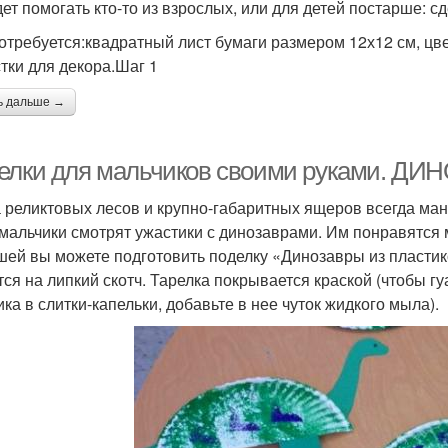
дет помогать кто-то из взрослых, или для детей постарше: с
отребуется:квадратный лист бумаги размером 12х12 см, цве
стки для декора.Шаг 1
ь дальше →
елки для мальчиков своими руками. Д
 реликтовых лесов и крупно-габаритных ящеров всегда ма
мальчики смотрят ужастики с динозаврами. Им понравятся 
ей вы можете подготовить поделку «Динозавры из пластико
тся на липкий скотч. Тарелка покрывается краской (чтобы г
ика в слитки-капельки, добавьте в нее чуток жидкого мыла).