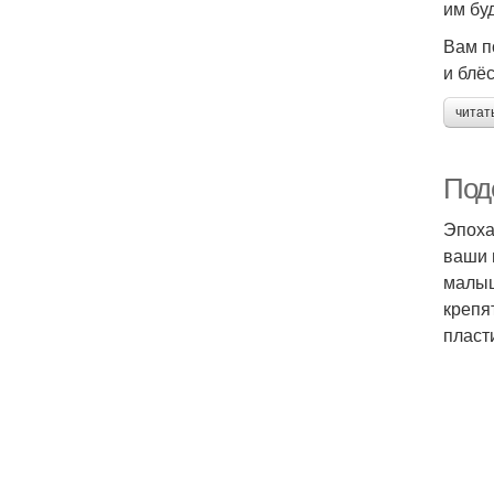
им бу
Вам п
и блё
читат
Под
Эпоха
ваши 
малыш
крепя
пласт