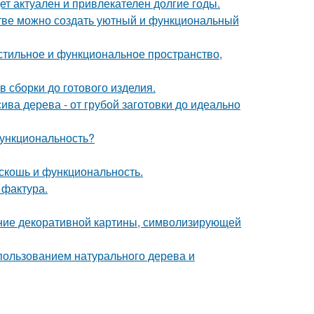
дет актуален и привлекателен долгие годы.
нстве можно создать уютный и функциональный
 стильное и функциональное пространство,
 сборки до готового изделия.
ива дерева - от грубой заготовки до идеально
 функциональность?
скошь и функциональность.
 фактура.
ние декоративной картины, символизирующей
пользованием натурального дерева и