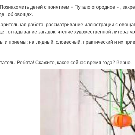
 Познакомить детей с понятием « Пугало огородное » , закр
де , об овощах.
арительная работа: рассматривание иллюстрации с овощами
де , отгадывание загадок, чтение художественной литератур
ы и приемы: наглядный, словесный, практический и их прием
татель: Ребята! Скажите, какое сейчас время года? Верно.