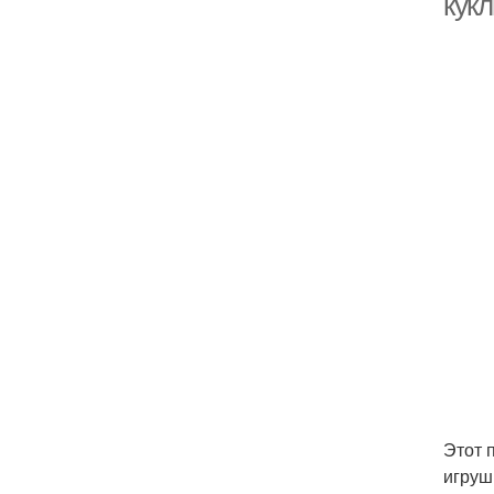
кук
Этот 
игруш