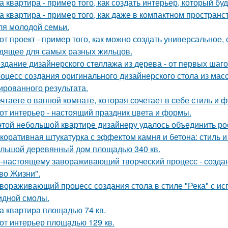
а квартира - пример того, как создать интерьер, который бу
а квартира - пример того, как даже в компактном простра
ля молодой семьи.
от проект - пример того, как можно создать универсальное,
дящее для самых разных жильцов.
здание дизайнерского стеллажа из дерева - от первых шагов
оцесс создания оригинального дизайнерского стола из масс
ированного результата.
чтаете о ванной комнате, которая сочетает в себе стиль и
от интерьер - настоящий праздник цвета и формы.
этой небольшой квартире дизайнеру удалось объединить ро
коративная штукатурка с эффектом камня и бетона: стиль и
льшой деревянный дом площадью 340 кв.
-настоящему завораживающий творческий процесс - созда
во Жизни".
вораживающий процесс создания стола в стиле "Река" с ис
идной смолы.
а квартира площадью 74 кв.
от интерьер площадью 129 кв.