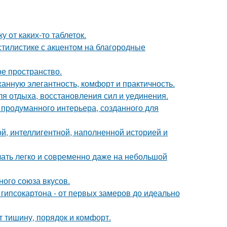
 от каких-то таблеток.
тилистике с акцентом на благородные
ое пространство.
жанную элегантность, комфорт и практичность.
ля отдыха, восстановления сил и уединения.
 продуманного интерьера, созданного для
й, интеллигентной, наполненной историей и
учать легко и современно даже на небольшой
ного союза вкусов.
гипсокартона - от первых замеров до идеально
т тишину, порядок и комфорт.