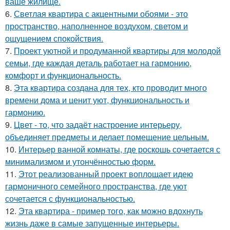
ваше жилище.
6.
Светлая квартира с акцентными обоями - это
пространство, наполненное воздухом, светом и
ощущением спокойствия.
7.
Проект уютной и продуманной квартиры для молодой
семьи, где каждая деталь работает на гармонию,
комфорт и функциональность.
8.
Эта квартира создана для тех, кто проводит много
времени дома и ценит уют, функциональность и
гармонию.
9.
Цвет - то, что задаёт настроение интерьеру,
объединяет предметы и делает помещение цельным.
10.
Интерьер ванной комнаты, где роскошь сочетается с
минимализмом и утончённостью форм.
11.
Этот реализованный проект воплощает идею
гармоничного семейного пространства, где уют
сочетается с функциональностью.
12.
Эта квартира - пример того, как можно вдохнуть
жизнь даже в самые запущенные интерьеры.