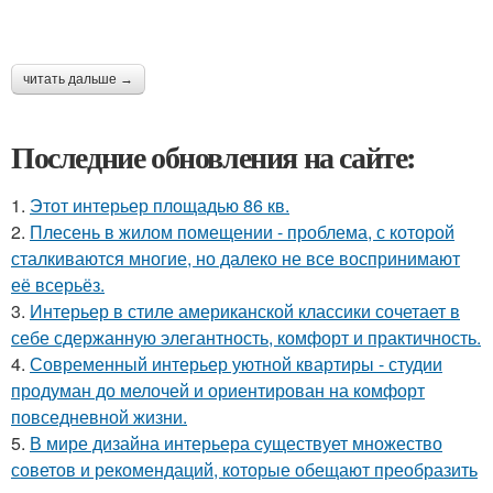
читать дальше →
Последние обновления на сайте:
1.
Этот интерьер площадью 86 кв.
2.
Плесень в жилом помещении - проблема, с которой
сталкиваются многие, но далеко не все воспринимают
её всерьёз.
3.
Интерьер в стиле американской классики сочетает в
себе сдержанную элегантность, комфорт и практичность.
4.
Современный интерьер уютной квартиры - студии
продуман до мелочей и ориентирован на комфорт
повседневной жизни.
5.
В мире дизайна интерьера существует множество
советов и рекомендаций, которые обещают преобразить