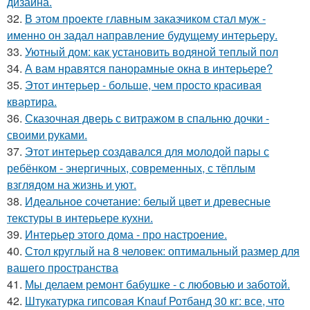
дизайна.
32.
В этом проекте главным заказчиком стал муж -
именно он задал направление будущему интерьеру.
33.
Уютный дом: как установить водяной теплый пол
34.
А вам нравятся панорамные окна в интерьере?
35.
Этот интерьер - больше, чем просто красивая
квартира.
36.
Сказочная дверь с витражом в спальню дочки -
своими руками.
37.
Этот интерьер создавался для молодой пары с
ребёнком - энергичных, современных, с тёплым
взглядом на жизнь и уют.
38.
Идеальное сочетание: белый цвет и древесные
текстуры в интерьере кухни.
39.
Интерьер этого дома - про настроение.
40.
Стол круглый на 8 человек: оптимальный размер для
вашего пространства
41.
Мы делаем ремонт бабушке - с любовью и заботой.
42.
Штукатурка гипсовая Knauf Ротбанд 30 кг: все, что