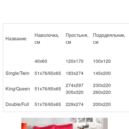
Наволочка,
Простыня,
Пододеяльник,
Название
см
см
см
40х60
120х170
100х120
Single/Twin
51х76/65х65
183х274
145х200
274х297
230х220
King/Queen
51х76/65х65
305х320
260х220
Double/Full
51х76/65х65
229х274
200х220