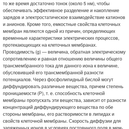
то же время достаточно тонок (около 5 нм), чтобы
обеспечивать эффективное разделение и накопление
зарядов и электростатическое взаимодействие катионов
и анионов. Кроме того, емкостные свойства клеточных
мембран являются одной из причин, определяющих
временные характеристики электрических процессов,
протекающихщих на клеточных мембранах.
Проводимость (g) — величина, обратная электрическому
сопро­тивлению и равная отношению величины общего
трансмембранного тока для данного иона к величине,
обусловившей его трансмемб­ранной разности
потенциалов. Через фосфолипидный бислой могут
диффундировать различные вещества, причем степень
проницаемости (Р), т. е. способность кле­точной
мембраны пропускать эти вещества, зависит от разности
кон­центраций диффундирующего вещества по обе
стороны мембраны, его растворимости в липидах и
свойств клеточной мембраны. Скорость диффузии для
заряженных ионов в условиях постоянного поля в мем­