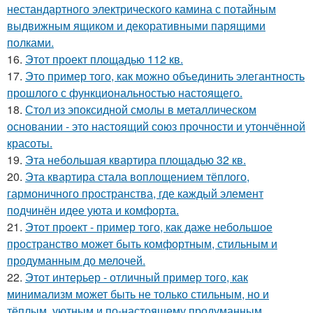
нестандартного электрического камина с потайным
выдвижным ящиком и декоративными парящими
полками.
16.
Этот проект площадью 112 кв.
17.
Это пример того, как можно объединить элегантность
прошлого с функциональностью настоящего.
18.
Стол из эпоксидной смолы в металлическом
основании - это настоящий союз прочности и утончённой
красоты.
19.
Эта небольшая квартира площадью 32 кв.
20.
Эта квартира стала воплощением тёплого,
гармоничного пространства, где каждый элемент
подчинён идее уюта и комфорта.
21.
Этот проект - пример того, как даже небольшое
пространство может быть комфортным, стильным и
продуманным до мелочей.
22.
Этот интерьер - отличный пример того, как
минимализм может быть не только стильным, но и
тёплым, уютным и по-настоящему продуманным.