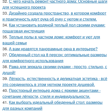
32.
С чего начать ремонт частного дома: Основные шаги
для успешного проекта
33.
Дизайнер создала пространство, в котором комфорт
и практичность идут рука об руку с уютом и стилем.
34.
Как установить водяной теплый пол своими руками:
пошаговая инструкция
35.
Теплые полы в частном доме: комфорт и уют для
вашей семьи
36.
А вам нравятся панорамные окна в интерьере?
37.
Обеденный стол на 8 персон: оптимальные размеры
для комфортного использования
38.
Рама для зеркала своими руками - просто, стильно, с
душой!
39.
Лёгкость, естественность и деликатная эстетика - всё
это соединилось в этом уютном проекте душевой.
40.
Просторный интерьер дома с яркими акцентами -
сочетание лёгкости, стиля и индивидуальности.
41.
Как выбрать идеальный обеденный стол: размеры
для разных компаний