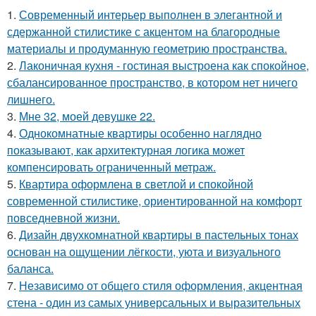
1.
Современный интерьер выполнен в элегантной и
сдержанной стилистике с акцентом на благородные
материалы и продуманную геометрию пространства.
2.
Лаконичная кухня - гостиная выстроена как спокойное,
сбалансированное пространство, в котором нет ничего
лишнего.
3.
Мне 32, моей девушке 22.
4.
Однокомнатные квартиры особенно наглядно
показывают, как архитектурная логика может
компенсировать ограниченный метраж.
5.
Квартира оформлена в светлой и спокойной
современной стилистике, ориентированной на комфорт
повседневной жизни.
6.
Дизайн двухкомнатной квартиры в пастельных тонах
основан на ощущении лёгкости, уюта и визуального
баланса.
7.
Независимо от общего стиля оформления, акцентная
стена - один из самых универсальных и выразительных