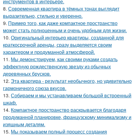
инструментов в интерьере.
8.
Современная квартира в тёмных тонах выглядит
выразительно, стильно и уверенно.
9.
Пример того, как даже компактное пространство
может стать полноценным и очень удобным для жизни.
10.
Оригинальный интерьер квартиры, созданной для
краткосрочной аренды, сразу выделяется своим
характером и продуманной атмосферой.
11.
Мы демонстрируем, как своими руками создать
эффектную рождественскую звезду из обычных
деревянных брусков.
12.
Эта квартира - результат необычного, но удивительно
гармоничного союза вкусов.
13.
Собираем и мы устанавливаем большой встроенный
шкаф.
14.
Компактное пространство раскрывается благодаря
продуманной планировке, французскому минимализму и
изящным деталям.
15.
Мы показываем полный процесс создания