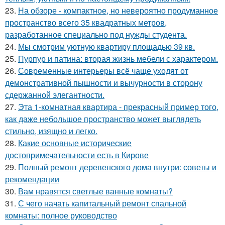
23.
На обзоре - компактное, но невероятно продуманное
пространство всего 35 квадратных метров,
разработанное специально под нужды студента.
24.
Мы смотрим уютную квартиру площадью 39 кв.
25.
Пурпур и патина: вторая жизнь мебели с характером.
26.
Современные интерьеры всё чаще уходят от
демонстративной пышности и вычурности в сторону
сдержанной элегантности.
27.
Эта 1-комнатная квартира - прекрасный пример того,
как даже небольшое пространство может выглядеть
стильно, изящно и легко.
28.
Какие основные исторические
достопримечательности есть в Кирове
29.
Полный ремонт деревенского дома внутри: советы и
рекомендации
30.
Вам нравятся светлые ванные комнаты?
31.
С чего начать капитальный ремонт спальной
комнаты: полное руководство