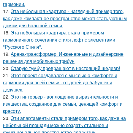
гармонии.
17.
Эта небольшая квартира - наглядный пример того,
как даже компактное пространство может стать уютным
домом для большой семьи.
18.
Эта небольшая квартира стала примером
гармоничного сочетания стиля лофт с элементами
"Русского Стиля".
19.
Арена-трансформер. Инженерные и дизайнерские
решения для мобильных трибун
20.
Старую тумбу превращают в настоящий шедевр!
21.
Этот проект создавался с мыслью о комфорте и
гармонии для всей семьи - от детей до бабушек и
дедушек.
22.
Этот интерьер - воплощение выразительности и
изящества, созданное для семьи, ценящей комфорт и
красоту.
23.
Эти апартаменты стали примером того, как даже на
небольшой площади можно создать стильное и
функциональное пространство для жизни.