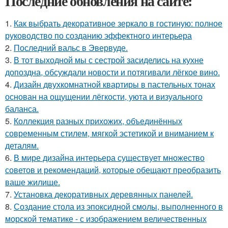
Последние обновления на сайте:
1.
Как выбрать декоративное зеркало в гостиную: полное
руководство по созданию эффектного интерьера
2.
Последний вальс в Эвервуде.
3.
В тот выходной мы с сестрой засиделись на кухне
допоздна, обсуждали новости и потягивали лёгкое вино.
4.
Дизайн двухкомнатной квартиры в пастельных тонах
основан на ощущении лёгкости, уюта и визуального
баланса.
5.
Коллекция разных прихожих, объединённых
современным стилем, мягкой эстетикой и вниманием к
деталям.
6.
В мире дизайна интерьера существует множество
советов и рекомендаций, которые обещают преобразить
ваше жилище.
7.
Установка декоративных деревянных панелей.
8.
Создание стола из эпоксидной смолы, выполненного в
морской тематике - с изображением величественных