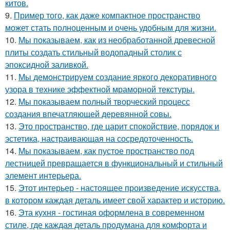
китов.
9.
Пример того, как даже компактное пространство
может стать полноценным и очень удобным для жизни.
10.
Мы показываем, как из необработанной древесной
плиты создать стильный водопадный столик с
эпоксидной заливкой.
11.
Мы демонстрируем создание яркого декоративного
узора в технике эффектной мраморной текстуры.
12.
Мы показываем полный творческий процесс
создания впечатляющей деревянной совы.
13.
Это пространство, где царит спокойствие, порядок и
эстетика, настраивающая на сосредоточенность.
14.
Мы показываем, как пустое пространство под
лестницей превращается в функциональный и стильный
элемент интерьера.
15.
Этот интерьер - настоящее произведение искусства,
в котором каждая деталь имеет свой характер и историю.
16.
Эта кухня - гостиная оформлена в современном
стиле, где каждая деталь продумана для комфорта и