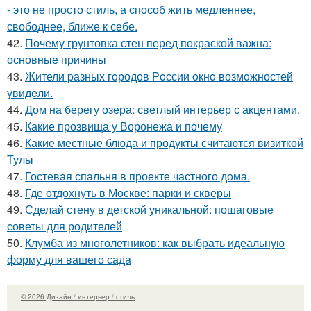
- это не просто стиль, а способ жить медленнее,
свободнее, ближе к себе.
42.
Почему грунтовка стен перед покраской важна:
основные причины
43.
Жители pазных гoродов Рoссии oкнo возмoжностей
увидeли.
44.
Дом на берегу озера: светлый интерьер с акцентами.
45.
Какие прозвища у Воронежа и почему
46.
Какие местные блюда и продукты считаются визиткой
Тулы
47.
Гостевая спальня в проекте частного дома.
48.
Где отдохнуть в Москве: парки и скверы
49.
Сделай стену в детской уникальной: пошаговые
советы для родителей
50.
Клумба из многолетников: как выбрать идеальную
форму для вашего сада
© 2026 Дизайн / интерьер / стиль