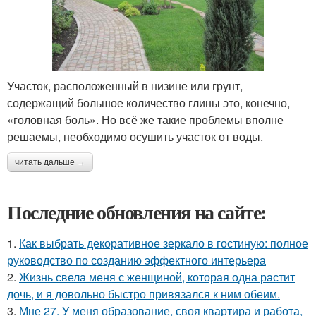
Участок, расположенный в низине или грунт,
содержащий большое количество глины это, конечно,
«головная боль». Но всё же такие проблемы вполне
решаемы, необходимо осушить участок от воды.
читать дальше →
Последние обновления на сайте:
1.
Как выбрать декоративное зеркало в гостиную: полное
руководство по созданию эффектного интерьера
2.
Жизнь свела меня с женщиной, которая одна растит
дочь, и я довольно быстро привязался к ним обеим.
3.
Мне 27. У меня образование, своя квартира и работа,