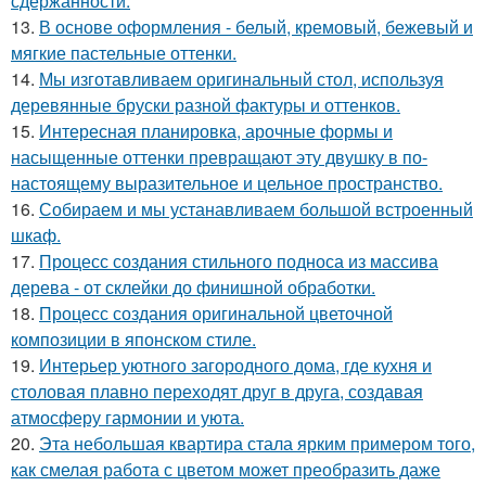
сдержанности.
13.
В основе оформления - белый, кремовый, бежевый и
мягкие пастельные оттенки.
14.
Мы изготавливаем оригинальный стол, используя
деревянные бруски разной фактуры и оттенков.
15.
Интересная планировка, арочные формы и
насыщенные оттенки превращают эту двушку в по-
настоящему выразительное и цельное пространство.
16.
Собираем и мы устанавливаем большой встроенный
шкаф.
17.
Процесс создания стильного подноса из массива
дерева - от склейки до финишной обработки.
18.
Процесс создания оригинальной цветочной
композиции в японском стиле.
19.
Интерьер уютного загородного дома, где кухня и
столовая плавно переходят друг в друга, создавая
атмосферу гармонии и уюта.
20.
Эта небольшая квартира стала ярким примером того,
как смелая работа с цветом может преобразить даже