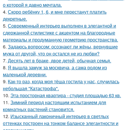
о которой я давно мечтала.
4.
Скоро ребёнку 1, 6, и мне перестанут платить
декретные.
5.
Современный интерьер выполнен в элегантной и
сдержанной стилистике с акцентом на благородные
материалы и продуманную геометрию пространства.
6.
Задаюсь вопросом: осознают ли жёны, вернувшие
мужа от другой, что он остался не из любви?
7.
Десять лет в браке, двое детей, обычная семья.
8.
Я вышла замуж за москвича, а сама родом из
маленькой деревни.
9.
Как-то раз, когда моя тёща гостила у нас, случилась
небольшая "Катастрофа".
10.
Эта просторная квартира - студия площадью 63 кв.
11.
Зимний период настоящим испытанием для
комнатных растений становится.
12.
Изысканный лаконичный интерьер в светлых
оттенках построен на тонком балансе элегантности и