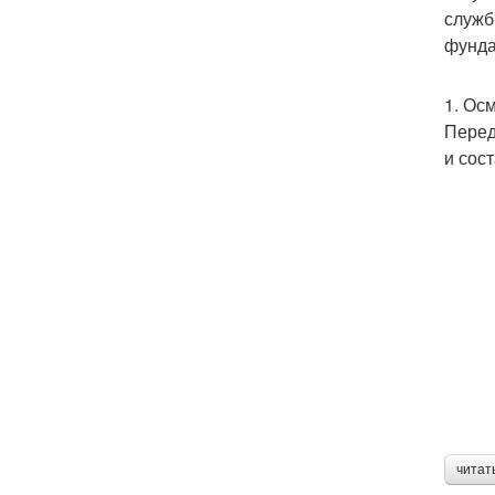
служб
фунда
1. Ос
Перед
и сос
читат