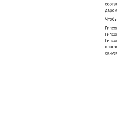
соотв
даром
Чтобы
Гипсо
Гипсо
Гипсо
влаго
сануз