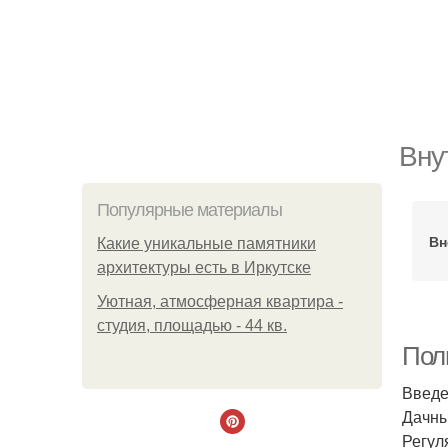
Вну
Популярные материалы
Вн
Какие уникальные памятники
архитектуры есть в Иркутске
Уютная, атмосферная квартира -
студия, площадью - 44 кв.
Пол
Введ
Дачны
Регул