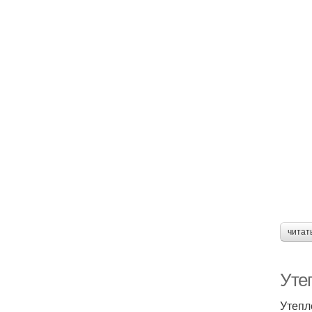
читат
Уте
Утепл