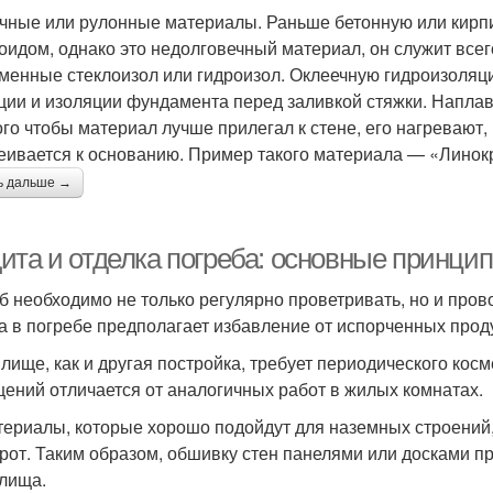
чные или рулонные материалы. Раньше бетонную или кирп
оидом, однако это недолговечный материал, он служит всег
менные стеклоизол или гидроизол. Оклеечную гидроизоляц
ции и изоляции фундамента перед заливкой стяжки. Напл
ого чтобы материал лучше прилегал к стене, его нагревают,
еивается к основанию. Пример такого материала — «Линок
ь дальше →
ита и отделка погреба: основные принци
б необходимо не только регулярно проветривать, но и пров
а в погребе предполагает избавление от испорченных проду
лище, как и другая постройка, требует периодического кос
ений отличается от аналогичных работ в жилых комнатах.
териалы, которые хорошо подойдут для наземных строений
рот. Таким образом, обшивку стен панелями или досками п
лища.