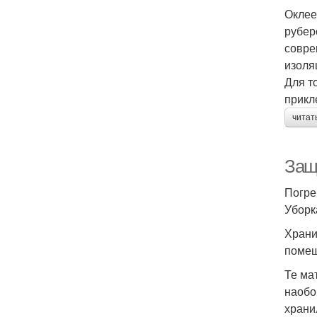
Оклее
рубер
совре
изоля
Для т
прикл
читат
Защ
Погре
Уборк
Храни
помещ
Те ма
наобо
храни