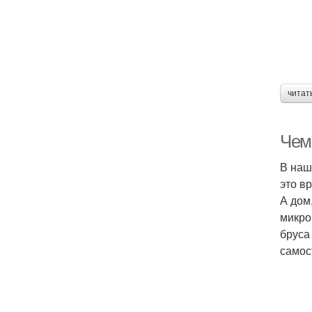
читат
Чем
В наш
это в
А дом
микро
бруса
самос