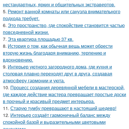
нестандартных, ярких и общительных экстравертов.
5.
Ремонт ванной комнаты или санузла внимательного
подхода требует.
6.
Это пространство, где спокойствие становится частью
повседневной жизни.
7.
Эта квартира площадью 37 кв.
8.
История о том, как обычная вещь может обрести
вторую жизнь благодаря вниманию, терпению и
вдохновению.
9.
Интерьер уютного загородного дома, где кухня и
столовая плавно переходят друг в друга, создавая
атмосферу гармонии и уюта.
10.
Процесс создания деревянной мебели в мастерской,
где каждое действие мастера превращает простые доски
в прочный и красивый предмет интерьера.
11.
Старую тумбу превращают в настоящий шедевр!
12.
Интерьер создаёт гармоничный баланс между
спокойной базой и выразительными цветовыми
акцентами.