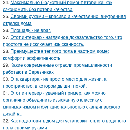
24.
Максимально бюджетный ремонт вторички: как
сэкономить без потери качества
25.
Своими руками – красиво и качественно: внутренняя
отделка дома
26.
Площадь - не враг.
27.
Этот интерьер - наглядное доказательство того, что
простота не исключает изысканность.
28.
Преимущества теплого пола в частном доме:
комфорт и эффективность
29.
Какие современные отрасли промышленности
работают в Березниках
30.
Эта квартира - не просто место для жизни, а
пространство, в котором дышит покой.
31.
Этот интерьер - удачный пример, как можно
органично объединить изысканную классику с
минимализмом и функциональностью скандинавского
дизайна.
32.
Как подготовить дом для установки теплого водяного
пола своими руками