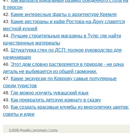
8 персон
42.
Какие интересные факты о архитектуре Кремля
43.
Какие рестораны и кафе Ростова-на-Дону славятся
местной кухней
44.
Лучшие строительные магазины в Туле: где найти
качественные материалы
45.
Штукатурка стен по ДСП: полное руководство для
начинающих
46.
Этот дом словно растворяется в природе - ни одна
деталь не выбивается из общей гармонии.
47.
Какие экскурсии по Коврову самые популярные
среди туристов
48.
Где можно изучить чувашский язык
49.
Как превратить детскую комнату в сказку
50.
Как создать красивые клумбы из многолетних цветов:
советы и идеи
© 2026 Дизайн / интерьер / стиль