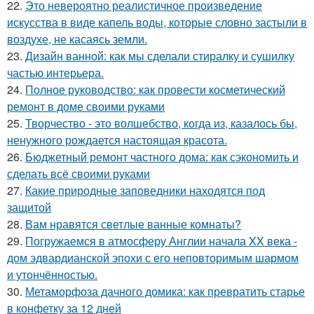
22.
Это невероятно реалистичное произведение
искусства в виде капель воды, которые словно застыли в
воздухе, не касаясь земли.
23.
Дизайн ванной: как мы сделали стиралку и сушилку
частью интерьера.
24.
Полное руководство: как провести косметический
ремонт в доме своими руками
25.
Творчество - это волшебство, когда из, казалось бы,
ненужного рождается настоящая красота.
26.
Бюджетный ремонт частного дома: как сэкономить и
сделать всё своими руками
27.
Какие природные заповедники находятся под
защитой
28.
Вам нравятся светлые ванные комнаты?
29.
Погружаемся в атмосферу Англии начала XX века -
дом эдвардианской эпохи с его неповторимым шармом
и утончённостью.
30.
Метаморфоза дачного домика: как превратить старье
в конфетку за 12 дней