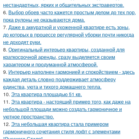
нестандартных, ярких и общительных экстравертов.
6.
Выбор обоев часто кажется простым делом до тех пор,
пока рулоны не оказываются дома.
7.
Даже в аккуратной и ухоженной квартире есть зоны,
до которых в процессе регулярной уборки почти никогда
не доходят руки.
8.
Оригинальный интерьер квартиры, созданной для
краткосрочной аренды, сразу выделяется своим
характером и продуманной атмосферой.
9.
Интерьер наполнен гармонией и спокойствием - здесь
каждая деталь словно поддерживает атмосферу
единства, уюта и тихого домашнего тепла.
10.
Эта квартира площадью 51 кв.
11.
Эта квартира - настоящий пример того, как даже на
небольшой площади можно создать гармоничное и
уютное пространство.
12.
Эта небольшая квартира стала примером
гармоничного сочетания стиля лофт с элементами
"Русского Стиля".