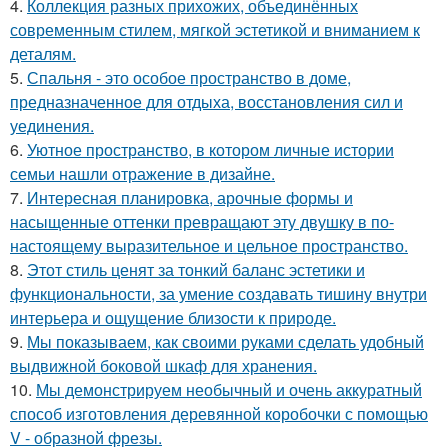
4.
Коллекция разных прихожих, объединённых
современным стилем, мягкой эстетикой и вниманием к
деталям.
5.
Спальня - это особое пространство в доме,
предназначенное для отдыха, восстановления сил и
уединения.
6.
Уютное пространство, в котором личные истории
семьи нашли отражение в дизайне.
7.
Интересная планировка, арочные формы и
насыщенные оттенки превращают эту двушку в по-
настоящему выразительное и цельное пространство.
8.
Этот стиль ценят за тонкий баланс эстетики и
функциональности, за умение создавать тишину внутри
интерьера и ощущение близости к природе.
9.
Мы показываем, как своими руками сделать удобный
выдвижной боковой шкаф для хранения.
10.
Мы демонстрируем необычный и очень аккуратный
способ изготовления деревянной коробочки с помощью
V - образной фрезы.