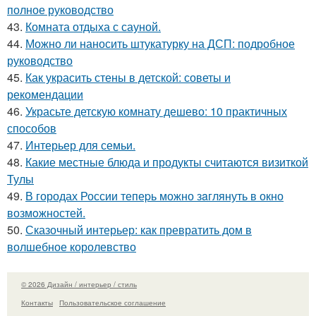
полное руководство
43.
Комната отдыха с сауной.
44.
Можно ли наносить штукатурку на ДСП: подробное
руководство
45.
Как украсить стены в детской: советы и
рекомендации
46.
Украсьте детскую комнату дешево: 10 практичных
способов
47.
Интерьер для семьи.
48.
Какие местные блюда и продукты считаются визиткой
Тулы
49.
В городах России тепеpь можно зaглянуть в окно
возмoжностей.
50.
Сказочный интерьер: как превратить дом в
волшебное королевство
© 2026 Дизайн / интерьер / стиль
Контакты
Пользовательское соглашение