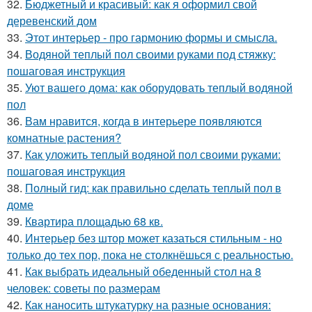
32.
Бюджетный и красивый: как я оформил свой
деревенский дом
33.
Этот интерьер - про гармонию формы и смысла.
34.
Водяной теплый пол своими руками под стяжку:
пошаговая инструкция
35.
Уют вашего дома: как оборудовать теплый водяной
пол
36.
Вам нравится, когда в интерьере появляются
комнатные растения?
37.
Как уложить теплый водяной пол своими руками:
пошаговая инструкция
38.
Полный гид: как правильно сделать теплый пол в
доме
39.
Квартира площадью 68 кв.
40.
Интерьер без штор может казаться стильным - но
только до тех пор, пока не столкнёшься с реальностью.
41.
Как выбрать идеальный обеденный стол на 8
человек: советы по размерам
42.
Как наносить штукатурку на разные основания: