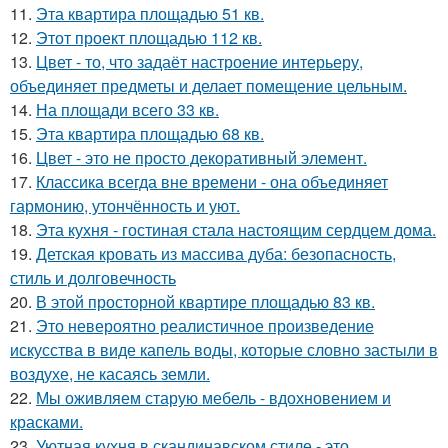
11.
Эта квартира площадью 51 кв.
12.
Этот проект площадью 112 кв.
13.
Цвет - то, что задаёт настроение интерьеру,
объединяет предметы и делает помещение цельным.
14.
На площади всего 33 кв.
15.
Эта квартира площадью 68 кв.
16.
Цвет - это не просто декоративный элемент.
17.
Классика всегда вне времени - она объединяет
гармонию, утончённость и уют.
18.
Эта кухня - гостиная стала настоящим сердцем дома.
19.
Детская кровать из массива дуба: безопасность,
стиль и долговечность
20.
В этой просторной квартире площадью 83 кв.
21.
Это невероятно реалистичное произведение
искусства в виде капель воды, которые словно застыли в
воздухе, не касаясь земли.
22.
Мы оживляем старую мебель - вдохновением и
красками.
23.
Уютная кухня в скандинавском стиле - это