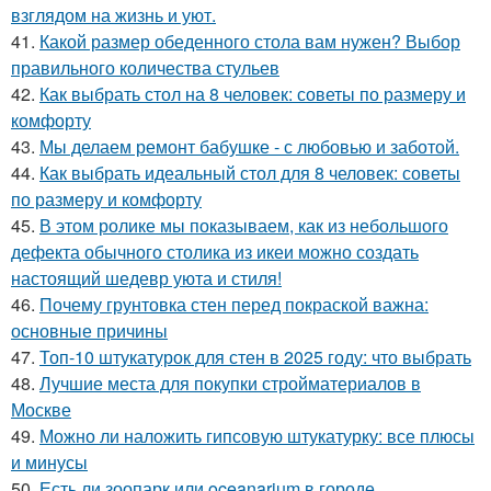
взглядом на жизнь и уют.
41.
Какой размер обеденного стола вам нужен? Выбор
правильного количества стульев
42.
Как выбрать стол на 8 человек: советы по размеру и
комфорту
43.
Мы делаем ремонт бабушке - с любовью и заботой.
44.
Как выбрать идеальный стол для 8 человек: советы
по размеру и комфорту
45.
В этом ролике мы показываем, как из небольшого
дефекта обычного столика из икеи можно создать
настоящий шедевр уюта и стиля!
46.
Почему грунтовка стен перед покраской важна:
основные причины
47.
Топ-10 штукатурок для стен в 2025 году: что выбрать
48.
Лучшие места для покупки стройматериалов в
Москве
49.
Можно ли наложить гипсовую штукатурку: все плюсы
и минусы
50.
Есть ли зоопарк или oceanarium в городе