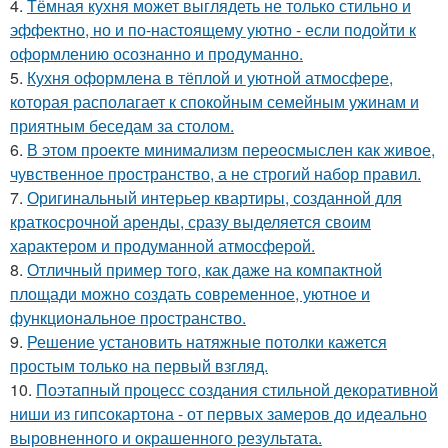
4.
Тёмная кухня может выглядеть не только стильно и
эффектно, но и по-настоящему уютно - если подойти к
оформлению осознанно и продуманно.
5.
Кухня оформлена в тёплой и уютной атмосфере,
которая располагает к спокойным семейным ужинам и
приятным беседам за столом.
6.
В этом проекте минимализм переосмыслен как живое,
чувственное пространство, а не строгий набор правил.
7.
Оригинальный интерьер квартиры, созданной для
краткосрочной аренды, сразу выделяется своим
характером и продуманной атмосферой.
8.
Отличный пример того, как даже на компактной
площади можно создать современное, уютное и
функциональное пространство.
9.
Решение установить натяжные потолки кажется
простым только на первый взгляд.
10.
Поэтапный процесс создания стильной декоративной
ниши из гипсокартона - от первых замеров до идеально
выровненного и окрашенного результата.