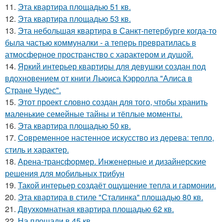
11.
Эта квартира площадью 51 кв.
12.
Эта квартира площадью 53 кв.
13.
Эта небольшая квартира в Санкт-петербурге когда-то
была частью коммуналки - а теперь превратилась в
атмосферное пространство с характером и душой.
14.
Яркий интерьер квартиры для девушки создан под
вдохновением от книги Льюиса Кэрролла "Алиса в
Стране Чудес".
15.
Этот проект словно создан для того, чтобы хранить
маленькие семейные тайны и тёплые моменты.
16.
Эта квартира площадью 50 кв.
17.
Современное настенное искусство из дерева: тепло,
стиль и характер.
18.
Арена-трансформер. Инженерные и дизайнерские
решения для мобильных трибун
19.
Такой интерьер создаёт ощущение тепла и гармонии.
20.
Эта квартира в стиле "Сталинка" площадью 80 кв.
21.
Двухкомнатная квартира площадью 62 кв.
22.
На площади в 45 кв.