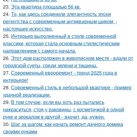
23.
Эта квартира площадью 56 кв.
24.
То, как здесь соединили элегантность эпохи
регентства с современным антикварным шиком, -
настоящее искусство.
25.
Интерьер выполненный в стиле современной
классики, которая стала основным стилистическим
направлением с самого начала.
26.
Этот дом расположен в живописном месте - вдали от
городской суеты, среди зелени и тишины.
27.
Современный евроремонт - тренд 2025 года в
интерьере!
28.
Современный стиль в небольшой квартире - пример
удачной реализации.
29.
В том случае, если вы хоть раз пытались
накраситься, стоя у раковины, с косметичкой в одной
руке и зеркалом в другой - значит, да, нужен.
30.
Шаг за шагом: как начать ремонт дачного домика
своими руками