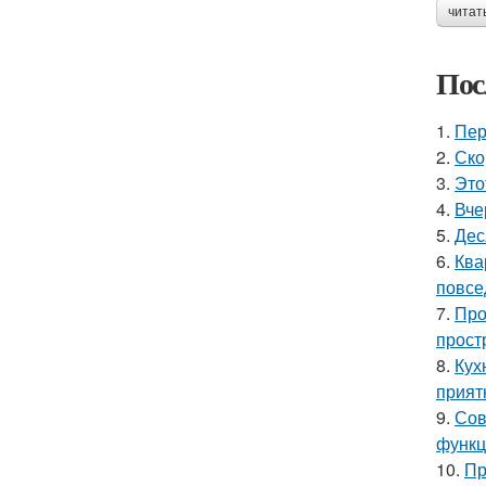
читат
Пос
1.
Пер
2.
Ско
3.
Это
4.
Вче
5.
Дес
6.
Ква
повсе
7.
Про
прост
8.
Кух
прият
9.
Сов
функц
10.
Пр