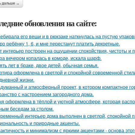
ь дальше →
ледние обновления на сайте:
ебирала его вещи и в рюкзаке наткнулась на пустую упаковку
ро ребёнку 1, 6, и мне перестанут платить декретные.
т интерьер построен на ощущении спокойствия, чистоты и 
ра вечером копалась в комоде, искала шарф.
ять лет в браке, двое детей, обычная семья.
ртира оформлена в светлой и спокойной современной стил
дневной жизни.
думанный и атмосферный проект, в котором компактное го
ранство с настроением загородного дома.
ня оформлена в тёплой и уютной атмосфере, которая расп
ным беседам за столом.
ременный интерьер дома выполнен в светлой, спокойной па
иональность и природные акценты.
актичность и минимализм с яркими акцентами - основа этог