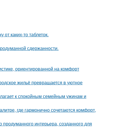
 от каких-то таблеток.
продуманной сдержанности.
истике, ориентированной на комфорт
родское жильё превращается в уютное
олагает к спокойным семейным ужинам и
литре, где гармонично сочетаются комфорт,
о продуманного интерьера, созданного для