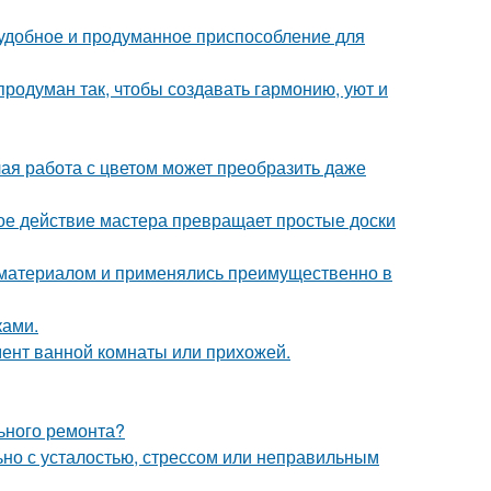
 удобное и продуманное приспособление для
родуман так, чтобы создавать гармонию, уют и
лая работа с цветом может преобразить даже
ое действие мастера превращает простые доски
м материалом и применялись преимущественно в
ками.
мент ванной комнаты или прихожей.
льного ремонта?
ьно с усталостью, стрессом или неправильным