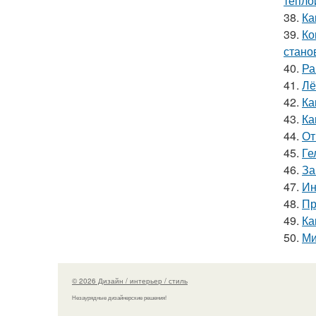
тёпло
38.
Ка
39.
Ко
стано
40.
Ра
41.
Лё
42.
Ка
43.
Ка
44.
От
45.
Ге
46.
За
47.
Ин
48.
Пр
49.
Ка
50.
Ми
© 2026 Дизайн / интерьер / стиль
Незаурядные дизайнерские решения!