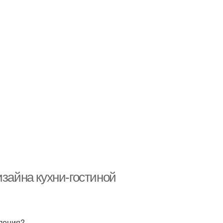
изайна кухни-гостиной
еления?