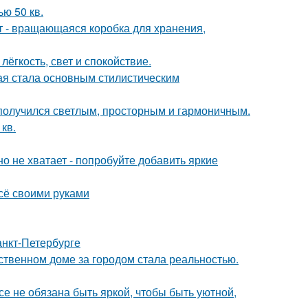
ю 50 кв.
кт - вращающаяся коробка для хранения,
лёгкость, свет и спокойствие.
ая стала основным стилистическим
получился светлым, просторным и гармоничным.
кв.
о не хватает - попробуйте добавить яркие
всё своими руками
анкт-Петербурге
бственном доме за городом стала реальностью.
все не обязана быть яркой, чтобы быть уютной,