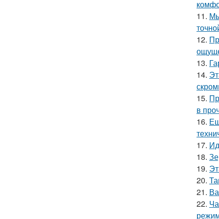
комфо
11.
Мы
точно
12.
Пр
ощуще
13.
Га
14.
Эт
скром
15.
Пр
в про
16.
Ещ
техни
17.
Ид
18.
Зе
19.
Эт
20.
Та
21.
Ва
22.
Ча
режим