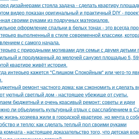
ред дизайнерами стояла задача - сделать квартиру площадь
этом видео показан оригинальный и практичный DIY - прое
нная своими руками из подручных материалов.
ильное оформление спальни в белых тонах - это всегда про 
терьер выполненный в стиле современной классики, котор
влением с самого начала.
терьер с природными мотивами для семьи с двумя детьми 
ильный и продуманный до мелочей санузел площадью 5, 59 
этой квартире живёт история.
гда интерьер кажется "Слишком Спокойным" или чего-то явн
.
джетный ремонт частного дома: как сэкономить и сделать 
от уютный светлый дом - настоящее убежище от суеты.
лаем бюджетный и очень красивый ремонт: советы и идеи
жно ли объединить культурный отдых с расслаблением в С
ю жизнь хозяева жили в городской квартире, но мечта о со
обство и тепло: как сделать теплый пол своими руками
а комната - настоящее доказательство того, что детская во