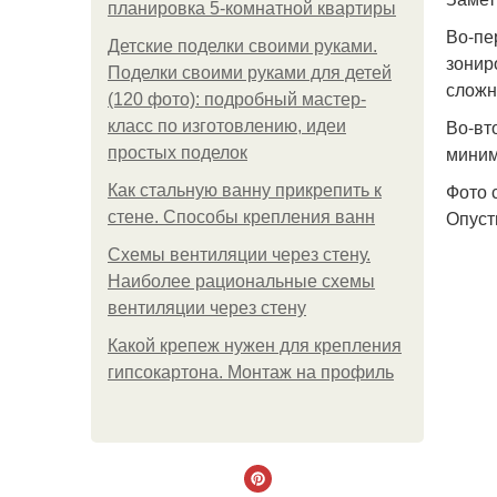
планировка 5-комнатной квартиры
Во-пе
Детские поделки своими руками.
зонир
Поделки своими руками для детей
сложн
(120 фото): подробный мастер-
Во-вт
класс по изготовлению, идеи
миним
простых поделок
Фото 
Как стальную ванну прикрепить к
Опуст
стене. Способы крепления ванн
Схемы вентиляции через стену.
Наиболее рациональные схемы
вентиляции через стену
Какой крепеж нужен для крепления
гипсокартона. Монтаж на профиль