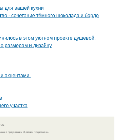
ы для вашей кухни
ство - сочетание тёмного шоколада и бордо
единилось в этом уютном проекте душевой.
по размерам и дизайну
ми акцентами.
в
его участка
язь
решено при указании обратной гиперссылки.