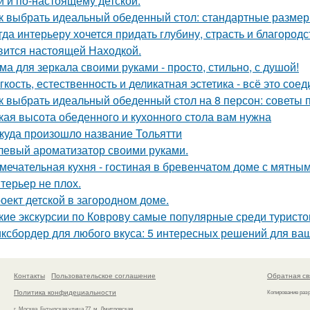
й и по-настоящему детской.
к выбрать идеальный обеденный стол: стандартные размер
гда интерьеру хочется придать глубину, страсть и благород
вится настоящей Находкой.
ма для зеркала своими руками - просто, стильно, с душой!
гкость, естественность и деликатная эстетика - всё это со
к выбрать идеальный обеденный стол на 8 персон: советы 
кая высота обеденного и кухонного стола вам нужна
куда произошло название Тольятти
левый ароматизатор своими руками.
мечательная кухня - гостиная в бревенчатом доме с мятны
терьер не плох.
оект детской в загородном доме.
кие экскурсии по Коврову самые популярные среди туристо
ксбордер для любого вкуса: 5 интересных решений для ваш
Контакты
Пользовательское соглашение
Обратная св
Политика конфидециальности
Копирование раз
г. Москва, Бутырская улица 77, м. Дмитровская