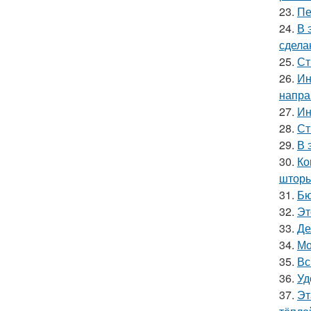
23.
Пе
24.
В 
сдела
25.
Ст
26.
Ин
напра
27.
Ин
28.
Ст
29.
В 
30.
Ко
шторы
31.
Бю
32.
Эт
33.
Де
34.
Мо
35.
Вс
36.
Уд
37.
Эт