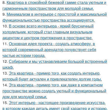
8.
Квартира в спокойной бежевой гамме стала уютным и
гармоничным пространством для молодой семьи.
9.
Минимализм в интерьере с простотой и максимальной
функциональностью пространства ассоциируется.
10.
В основе всего интерьера - яркий брусничный
холодильник, который стал главным визуальным
акцентом и центром притяжения в пространстве.
11.
Основная идея проекта - создать атмосферу, в
которой современный арендатор почувствует себя
частью истории города.
12.
Собираем и мы устанавливаем большой встроенный
шкаф.
13.
Эта квартира - пример того, как создать интерьер,
который будет актуален и привлекателен долгие годы.
14.
Эта квартира - пример того, как даже в компактном
пространстве можно создать уютный и функциональный
дом для молодой семьи.
15.
Этот интерьер - настоящее произведение искусства,
в котором каждая деталь имеет свой характер и историю.