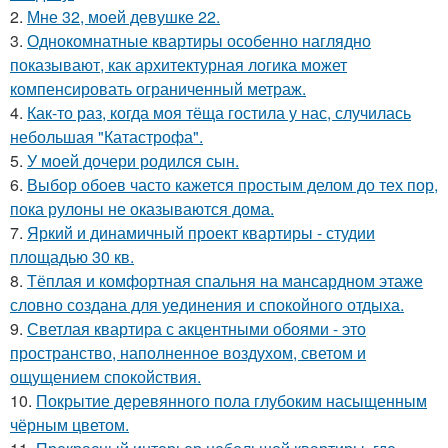
2.
Мне 32, моей девушке 22.
3.
Однокомнатные квартиры особенно наглядно
показывают, как архитектурная логика может
компенсировать ограниченный метраж.
4.
Как-то раз, когда моя тёща гостила у нас, случилась
небольшая "Катастрофа".
5.
У моей дочери родился сын.
6.
Выбор обоев часто кажется простым делом до тех пор,
пока рулоны не оказываются дома.
7.
Яркий и динамичный проект квартиры - студии
площадью 30 кв.
8.
Тёплая и комфортная спальня на мансардном этаже
словно создана для уединения и спокойного отдыха.
9.
Светлая квартира с акцентными обоями - это
пространство, наполненное воздухом, светом и
ощущением спокойствия.
10.
Покрытие деревянного пола глубоким насыщенным
чёрным цветом.