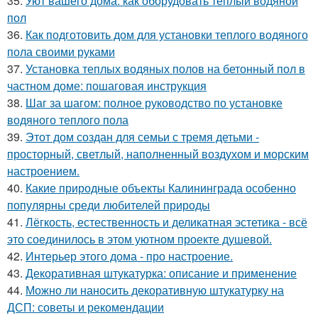
35.
Уют вашего дома: как оборудовать теплый водяной
пол
36.
Как подготовить дом для установки теплого водяного
пола своими руками
37.
Установка теплых водяных полов на бетонный пол в
частном доме: пошаговая инструкция
38.
Шаг за шагом: полное руководство по установке
водяного теплого пола
39.
Этот дом создан для семьи с тремя детьми -
просторный, светлый, наполненный воздухом и морским
настроением.
40.
Какие природные объекты Калининграда особенно
популярны среди любителей природы
41.
Лёгкость, естественность и деликатная эстетика - всё
это соединилось в этом уютном проекте душевой.
42.
Интерьер этого дома - про настроение.
43.
Декоративная штукатурка: описание и применение
44.
Можно ли наносить декоративную штукатурку на
ДСП: советы и рекомендации