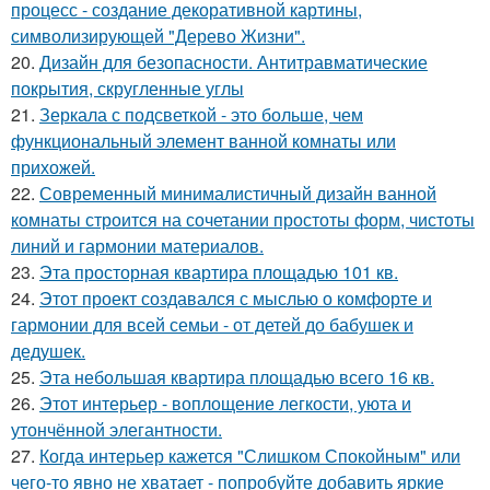
процесс - создание декоративной картины,
символизирующей "Дерево Жизни".
20.
Дизайн для безопасности. Антитравматические
покрытия, скругленные углы
21.
Зеркала с подсветкой - это больше, чем
функциональный элемент ванной комнаты или
прихожей.
22.
Современный минималистичный дизайн ванной
комнаты строится на сочетании простоты форм, чистоты
линий и гармонии материалов.
23.
Эта просторная квартира площадью 101 кв.
24.
Этот проект создавался с мыслью о комфорте и
гармонии для всей семьи - от детей до бабушек и
дедушек.
25.
Эта небольшая квартира площадью всего 16 кв.
26.
Этот интерьер - воплощение легкости, уюта и
утончённой элегантности.
27.
Когда интерьер кажется "Слишком Спокойным" или
чего-то явно не хватает - попробуйте добавить яркие