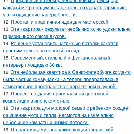
11.
Прекрасный интерьер небольшой квартиры, где
каждый метр продуман так, чтобы создавать гармонию,
уют и ощущение завершённости.
12.
Простая и практичная идея для мастерской.
13.
Эта квартира - результат необычного, но удивительно
гармоничного союза вкусов.
14.
Решение установить натяжные потолки кажется
простым только на первый взгляд.
15.
Современный, стильный и функциональный
интерьер площадью 60 кв.
16.
Эта небольшая квартира в Санкт-петербурге когда-то
была частью коммуналки - а теперь превратилась в
атмосферное пространство с характером и душой.
17.
Процесс создания оригинальной цветочной
композиции в японском стиле.
18.
Эта квартира для молодой семьи с ребёнком создаёт
ощущение уюта и тепла, несмотря на изначально
небольшие комнаты и низкие потолки.
19.
По-настоящему завораживающий творческий