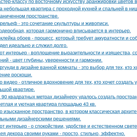
стер-классу по восточному искусству аранжировки цветов в
а небольшая квартира с проходной кухней и спальней в н
раниченном пространстве.
рельеф - это сочетание скульптуры и живописи.
рдеробная, которая гармонично вписывается в интерьер.
клейка обоев - процесс, который требует аккуратности и со
дел идеально и служил долго.
от интерьер - воплощение выразительности и изящества, с
ний - цвет глубины, уверенности и гармонии.
ргунди в дизайне ванной комнаты - это выбор для тех, кто х
ние роскоши.
о видео - отличное вдохновение для тех, кто хочет создат
ьшой квартире.
 90 квадратных метрах дизайнеру удалось создать простран
етлая и уютная квартира площадью 43 кв.
о изысканное пространство, в котором классическая архите
льными дизайнерскими решениями.
от интерьер - о спокойствии, удобстве и естественном свете
ея декора своими руками - просто, стильно, эффектно.