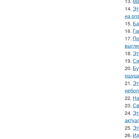
13.
Ма
14.
Эт
на ог
15.
Ба
16.
Га
17.
По
выгля
18.
Эт
19.
Си
20.
Бу
ощуще
21.
Эт
небол
22.
На
23.
Св
24.
Эт
актуа
25.
Эт
26.
Ид