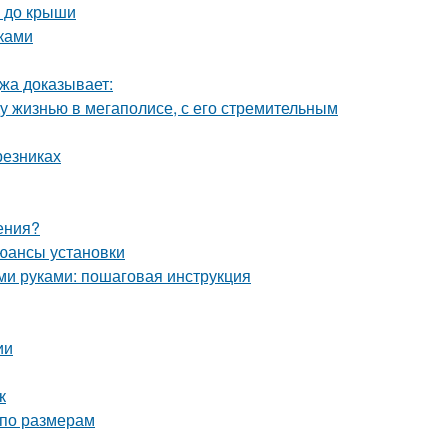
а до крыши
уками
джа доказывает:
у жизнью в мегаполисе, с его стремительным
резниках
ения?
юансы установки
ими руками: пошаговая инструкция
ии
к
 по размерам