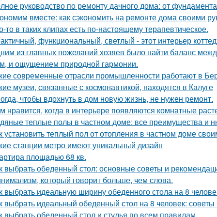
лное руководство по ремонту дачного дома: от фундамент
ономим вместе: как сэкономить на ремонте дома своими р
о-то в таких клипах есть по-настоящему терапевтическое.
актичный, функциональный, светлый - этот интерьер котте
ним из главных пожеланий хозяев было найти баланс межд
м, и ощущением природной гармонии.
кие современные отрасли промышленности работают в Бе
кие музеи, связанные с космонавтикой, находятся в Калуге
огда, чтобы вдохнуть в дом новую жизнь, не нужен ремонт.
м нравится, когда в интерьере появляются комнатные раст
дяные теплые полы в частном доме: все преимущества и н
к установить теплый пол от отопления в частном доме сво
кие станции метро имеют уникальный дизайн
артира площадью 68 кв.
к выбрать обеденный стол: основные советы и рекомендац
нимализм, который говорит больше, чем слова.
к выбрать идеальную ширину обеденного стола на 8 челове
к выбрать идеальный обеденный стол на 8 человек: советы
к выбрать обеденный стол и стулья по всем правилам