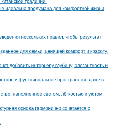
 китайской традиции.
ише идеально продумана для комфортной жизни
блюдения нескольких правил, чтобы результат
озданное для семьи, ценящей комфорт и красоту.
очет добавить интерьеру глубину, элегантность и
ь уютное и функциональное пространство даже в
ство, наполненное светом, лёгкостью и уютом.
ктурная основа гармонично сочетается с
.