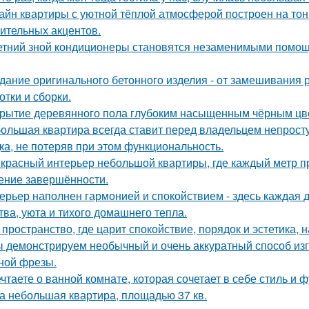
айн квартиры с уютной тёплой атмосферой построен на тон
ительных акцентов.
етний зной кондиционеры становятся незаменимыми помощ
дание оригинального бетонного изделия - от замешивания
отки и сборки.
рытие деревянного пола глубоким насыщенным чёрным цв
ольшая квартира всегда ставит перед владельцем непросту
ка, не потеряв при этом функциональность.
красный интерьер небольшой квартиры, где каждый метр пр
ние завершённости.
ерьер наполнен гармонией и спокойствием - здесь каждая
тва, уюта и тихого домашнего тепла.
 пространство, где царит спокойствие, порядок и эстетика,
 демонстрируем необычный и очень аккуратный способ изг
ной фрезы.
чтаете о ванной комнате, которая сочетает в себе стиль и
а небольшая квартира, площадью 37 кв.