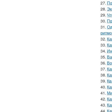
27.
По
28.
Эк
29.
Чт
30.
Пр
31.
Од
ритмо
32.
Ка
33.
Ка
34.
Ин
35.
Ва
36.
Во
37.
Ка
38.
Ка
39.
Кв
40.
Ка
41.
Ми
42.
Ка
43.
Ка
44.
Ка