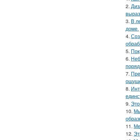
2.
Диз
выраз
3.
В л
доме.
4.
Соз
обраб
5.
Пок
6.
Неб
поряд
7.
Пре
ощуще
8.
Инт
единс
9.
Это
10.
Мы
образ
11.
Ме
12.
Эт