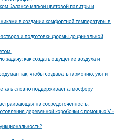
ком балансе мягкой цветовой палитры и
никами в создании комфортной температуры в
 раствора и подготовки формы до финальной
етом.
ю задачу: как создать ощущение воздуха и
одуман так, чтобы создавать гармонию, уют и
 деталь словно поддерживает атмосферу
 настраивающая на сосредоточенность.
отовления деревянной коробочки с помощью V -
 функциональность?