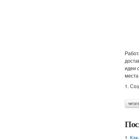
Работ
доста
идеи 
места
1. Со
читат
Пос
1.
Как