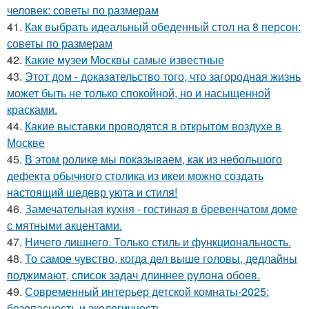
человек: советы по размерам
41.
Как выбрать идеальный обеденный стол на 8 персон:
советы по размерам
42.
Какие музеи Москвы самые известные
43.
Этот дом - доказательство того, что загородная жизнь
может быть не только спокойной, но и насыщенной
красками.
44.
Какие выставки проводятся в открытом воздухе в
Москве
45.
В этом ролике мы показываем, как из небольшого
дефекта обычного столика из икеи можно создать
настоящий шедевр уюта и стиля!
46.
Замечательная кухня - гостиная в бревенчатом доме
с мятными акцентами.
47.
Ничего лишнего. Только стиль и функциональность.
48.
То самое чувство, когда дел выше головы, дедлайны
поджимают, список задач длиннее рулона обоев.
49.
Современный интерьер детской комнаты-2025:
безопасность и экологичность