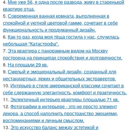
4.
Мне уже 56, я одна после развода, живу в старенькой
квартире отца.
5.
Современная ванная комната, выполненная в
спокойной и уютной цветовой гамме, сочетает в себе
функциональность и продуманный дизайн.
6.
Как-то раз, когда моя тёща гостила у нас, случилась
небольшая "Катастрофа".
7.
Эта квартира с панорамным видом на Москву
построена на принципах спокойствия и долговечности.
8.
На площади 29 кв.
9.
Смелый и эмоциональный дизайн, созданный для
нестандартных, ярких и общительных экстравертов.
10.
Интерьер в стиле американской классики сочетает в
себе сдержанную элегантность, комфорт и практичность.
11.
Эклектичный интерьер квартиры площадью 71 кв.
12.
Фотографии в интерьере - это не просто элемент
декора, а способ наполнить пространство эмоциями,
воспоминаниями и личным смыслом.
13.
Это искусство баланс между эстетикой и