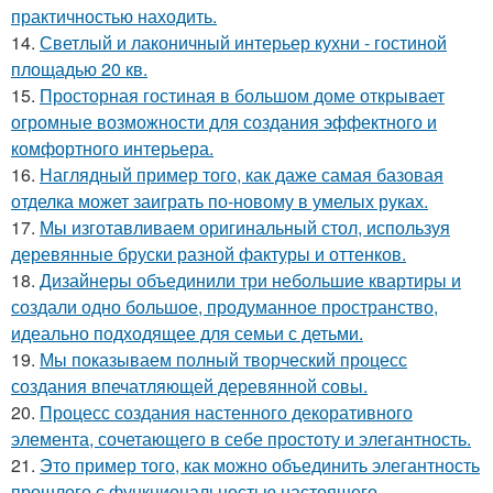
практичностью находить.
14.
Светлый и лаконичный интерьер кухни - гостиной
площадью 20 кв.
15.
Просторная гостиная в большом доме открывает
огромные возможности для создания эффектного и
комфортного интерьера.
16.
Наглядный пример того, как даже самая базовая
отделка может заиграть по-новому в умелых руках.
17.
Мы изготавливаем оригинальный стол, используя
деревянные бруски разной фактуры и оттенков.
18.
Дизайнеры объединили три небольшие квартиры и
создали одно большое, продуманное пространство,
идеально подходящее для семьи с детьми.
19.
Мы показываем полный творческий процесс
создания впечатляющей деревянной совы.
20.
Процесс создания настенного декоративного
элемента, сочетающего в себе простоту и элегантность.
21.
Это пример того, как можно объединить элегантность
прошлого с функциональностью настоящего.