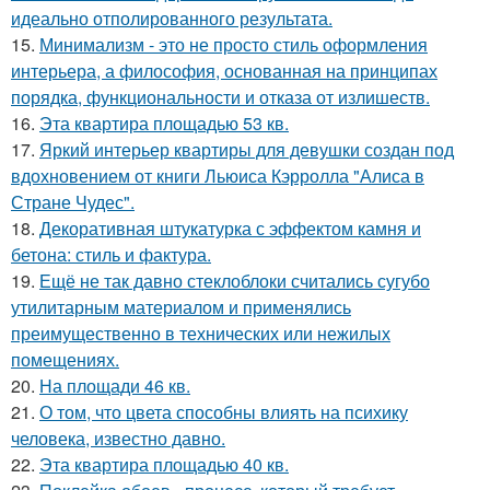
идеально отполированного результата.
15.
Минимализм - это не просто стиль оформления
интерьера, а философия, основанная на принципах
порядка, функциональности и отказа от излишеств.
16.
Эта квартира площадью 53 кв.
17.
Яркий интерьер квартиры для девушки создан под
вдохновением от книги Льюиса Кэрролла "Алиса в
Стране Чудес".
18.
Декоративная штукатурка с эффектом камня и
бетона: стиль и фактура.
19.
Ещё не так давно стеклоблоки считались сугубо
утилитарным материалом и применялись
преимущественно в технических или нежилых
помещениях.
20.
На площади 46 кв.
21.
О том, что цвета способны влиять на психику
человека, известно давно.
22.
Эта квартира площадью 40 кв.