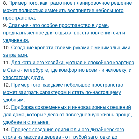
8.
Пример того, как грамотное планировочное решение
может полностью изменить восприятие небольшого
пространства.
9.
Спальня - это особое пространство в доме,
предназначенное для отдыха, восстановления сил и
уединения.
10.
Создание кровати своими руками с минимальными
затратами.
11.
Для кота и его хозяйки: уютная и спокойная квартира
в Санкт-петербурге, где комфортно всем - и человеку, и
хвостатому другу.
12.
Пример того, как даже небольшое пространство
может заиграть характером и стать по-настоящему
удобным.
13.
Подборка современных и инновационных решений
для дома, которые делают повседневную жизнь проще,
удобнее и стильнее.
14.
Процесс создания оригинального дизайнерского
стола из массива дерева - от грубой заготовки до