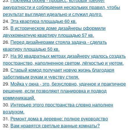
23.
Поклейка обоев - процесс, который требует
аккуратности и соблюдения нескольких правил, чтобы
результат выглядел идеально и служил долго.
24.
Эта квартира площадью 60 кв.
25.
В историческом доме дизайнеры оформили
двухкомнатную квартиру площадью 57 кв.
26.
Перед дизайнерами стояла задача - сделать
квартиру площадью 50 кв.
27.
На 90 квадратных метрах дизайнеру удалось создать
пространство, наполненное светом, лёгкостью и уютом.
28.
Старый комод получает новую жизнь благодаря
заботливым рукам и чувству стиля.
29.
Мойка у окна - это, безусловно, удачное и практичное
решение, если позволяют планировка и подвод
коммуникаций.
30.
Интерьер этого пространства словно наполнен
воздухом.
31.
Ремонт дома в деревне: полное руководство
32.
Вам нравятся светлые ванные комнаты?