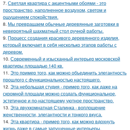
7.
Светлая квартира с акцентными обоями - это
пространство, наполненное воздухом, светом и
ощущением спокойствия.
8.
Мы превращаем обычные деревянные заготовки в
невероятный шахматный стол ручной работы.
9.
Процесс создания красивого деревянного изделия,
который включает в себя несколько этапов работы с
деревом.
10.
Современный и изысканный интерьер московской
квартиры площадью 140 кв.
11.
Это пример того, как можно объединить элегантность
прошлого с функциональностью настоящего.
12.
Эта небольшая студия - пример того, как даже на
скромной площади можно создать функциональное,
эстетичное и по-настоящему уютное пространство.
13.
Эта двухкомнатная Сталинка - воплощение
женственности, элегантности и тонкого вкуса.
14.
Эта квартира - пример того, как можно вдохнуть
жизнь даже в самые запущенные интерьеры.