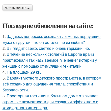
читать дальше →
Последние обновления на сайте:
1.
Задаюсь вопросом: осознают ли жёны, вернувшие
мужа от другой, что он остался не из любви?
2.
Выглядит свежо, светло и очень гармонично.
3.
В течение нескольких столетий в Европе врачи
практиковали так называемое "Лечение" истерии у
женщин с помощью стимуляции гениталий.
4.
На площади 29 кв.
5.
Вариант уютного детского пространства, в котором
всё создано для ощущения тепла, спокойствия и
безопасности.
6.
Просторная гостиная в большом доме открывает
огромные возможности для создания эффектного и
комфортного интерьера.