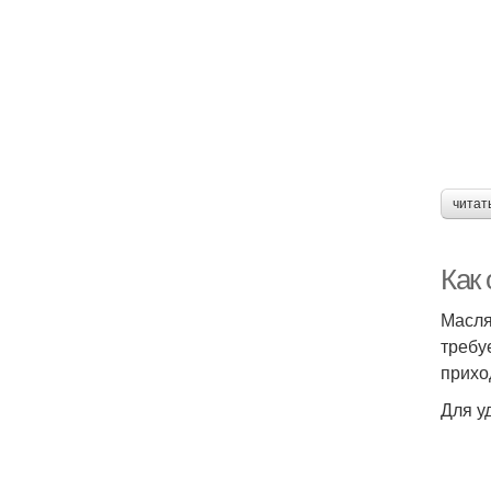
читат
Как 
Масля
требу
прихо
Для у