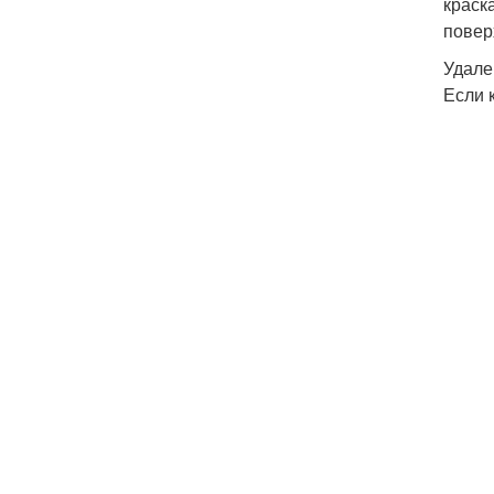
краск
повер
Удале
Если 