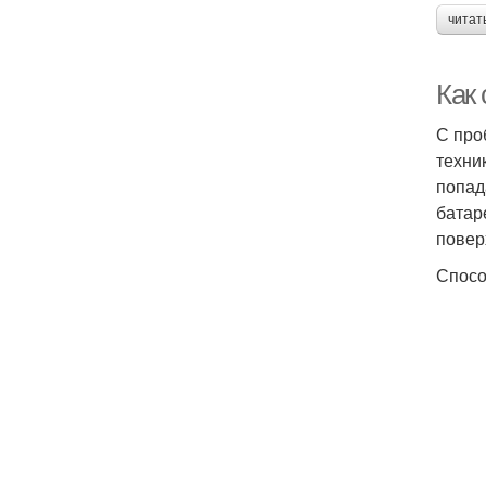
читат
Как 
С про
техни
попад
батар
повер
Спосо