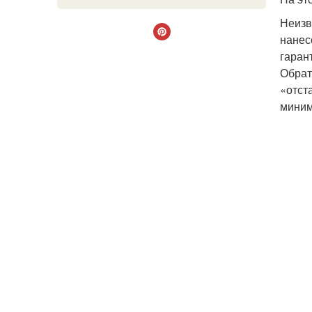
Неизв
нанес
гаран
Обрат
«отст
миним