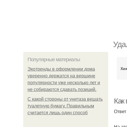
Уда
Популярные материалы
Хи
Экотренды в оформлении дома
уверенно держатся на вершине
популярности уже несколько лет и
не собираются сдавать позиций.
С какой стороны от унитаза вешать
Как 
туалетную бумагу. Правильным
Ответ
считается лишь один способ
На эт