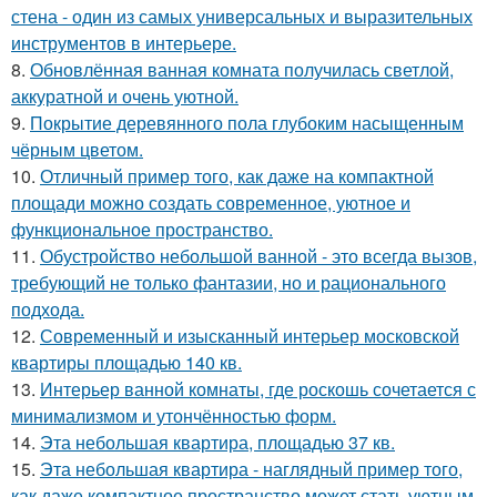
стена - один из самых универсальных и выразительных
инструментов в интерьере.
8.
Обновлённая ванная комната получилась светлой,
аккуратной и очень уютной.
9.
Покрытие деревянного пола глубоким насыщенным
чёрным цветом.
10.
Отличный пример того, как даже на компактной
площади можно создать современное, уютное и
функциональное пространство.
11.
Обустройство небольшой ванной - это всегда вызов,
требующий не только фантазии, но и рационального
подхода.
12.
Современный и изысканный интерьер московской
квартиры площадью 140 кв.
13.
Интерьер ванной комнаты, где роскошь сочетается с
минимализмом и утончённостью форм.
14.
Эта небольшая квартира, площадью 37 кв.
15.
Эта небольшая квартира - наглядный пример того,
как даже компактное пространство может стать уютным