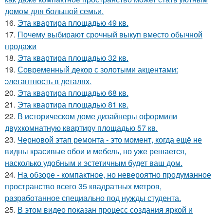
домом для большой семьи.
16.
Эта квартира площадью 49 кв.
17.
Почему выбирают срочный выкуп вместо обычной
продажи
18.
Эта квартира площадью 32 кв.
19.
Современный декор с золотыми акцентами:
элегантность в деталях.
20.
Эта квартира площадью 68 кв.
21.
Эта квартира площадью 81 кв.
22.
В историческом доме дизайнеры оформили
двухкомнатную квартиру площадью 57 кв.
23.
Черновой этап ремонта - это момент, когда ещё не
видны красивые обои и мебель, но уже решается,
насколько удобным и эстетичным будет ваш дом.
24.
На обзоре - компактное, но невероятно продуманное
пространство всего 35 квадратных метров,
разработанное специально под нужды студента.
25.
В этом видео показан процесс создания яркой и