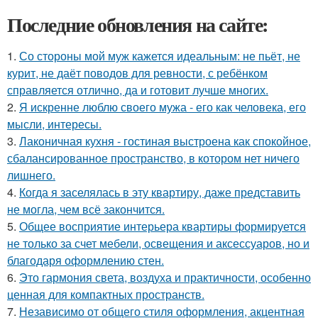
Последние обновления на сайте:
1.
Со стороны мой муж кажется идеальным: не пьёт, не
курит, не даёт поводов для ревности, с ребёнком
справляется отлично, да и готовит лучше многих.
2.
Я искренне люблю своего мужа - его как человека, его
мысли, интересы.
3.
Лаконичная кухня - гостиная выстроена как спокойное,
сбалансированное пространство, в котором нет ничего
лишнего.
4.
Когда я заселялась в эту квартиру, даже представить
не могла, чем всё закончится.
5.
Общее восприятие интерьера квартиры формируется
не только за счет мебели, освещения и аксессуаров, но и
благодаря оформлению стен.
6.
Это гармония света, воздуха и практичности, особенно
ценная для компактных пространств.
7.
Независимо от общего стиля оформления, акцентная