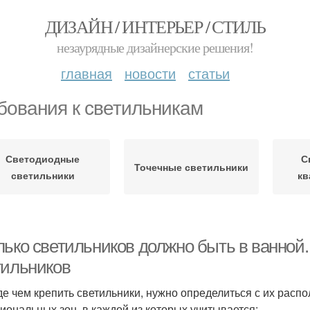
ДИЗАЙН / ИНТЕРЬЕР / СТИЛЬ
незаурядные дизайнерские решения!
главная
новости
статьи
бования к светильникам
Светодиодные
С
Точечные светильники
светильники
кв
лько светильников должно быть в ванной
тильников
е чем крепить светильники, нужно определиться с их расп
иональных зон, в каждой из которых учитывается: