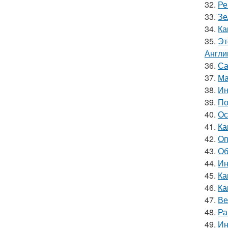
32.
Ре
33.
Зе
34.
Ка
35.
Эт
Англи
36.
Са
37.
Ма
38.
Ин
39.
По
40.
Ос
41.
Ка
42.
Оп
43.
Об
44.
Ин
45.
Ка
46.
Ка
47.
Ве
48.
Ра
49.
Ин