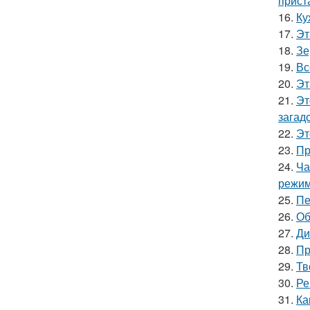
прист
16.
Ку
17.
Эт
18.
Зе
19.
Вс
20.
Эт
21.
Эт
загад
22.
Эт
23.
Пр
24.
Ча
режим
25.
Пе
26.
Об
27.
Ди
28.
Пр
29.
Тв
30.
Ре
31.
Ка