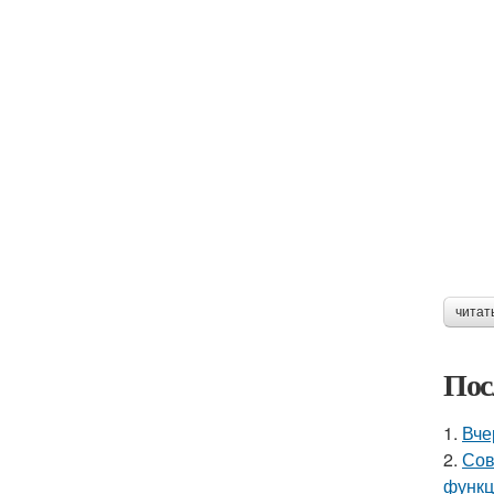
читат
Пос
1.
Вче
2.
Сов
функц