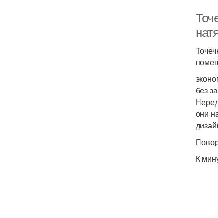
Точ
нат
Точеч
помещ
эконо
без з
Неред
они н
дизай
Повор
К мин