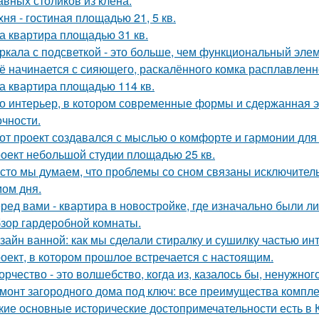
авных столиков из клена.
хня - гостиная площадью 21, 5 кв.
а квартира площадью 31 кв.
ркала с подсветкой - это больше, чем функциональный эле
ё начинается с сияющего, раскалённого комка расплавленно
а квартира площадью 114 кв.
о интерьер, в котором современные формы и сдержанная э
очности.
от проект создавался с мыслью о комфорте и гармонии для 
оект небольшой студии площадью 25 кв.
сто мы думаем, что проблемы со сном связаны исключител
ом дня.
ред вами - квартира в новостройке, где изначально были л
зор гардеробной комнаты.
зайн ванной: как мы сделали стиралку и сушилку частью ин
оект, в котором прошлое встречается с настоящим.
орчество - это волшебство, когда из, казалось бы, ненужно
монт загородного дома под ключ: все преимущества компл
кие основные исторические достопримечательности есть в 