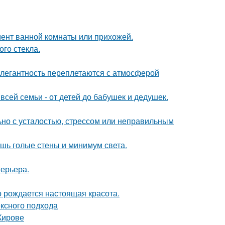
мент ванной комнаты или прихожей.
го стекла.
легантность переплетаются с атмосферой
всей семьи - от детей до бабушек и дедушек.
ьно с усталостью, стрессом или неправильным
ишь голые стены и минимум света.
терьера.
го рождается настоящая красота.
ексного подхода
Кирове