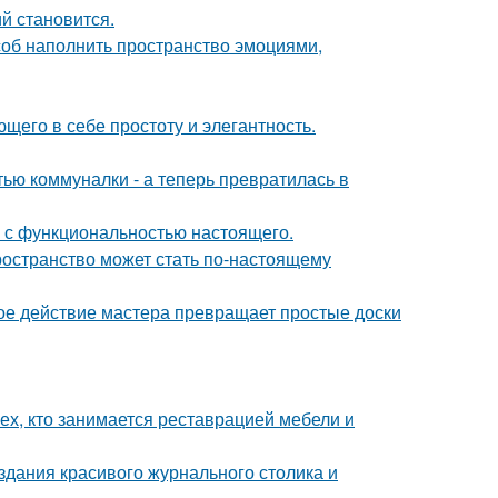
й становится.
особ наполнить пространство эмоциями,
щего в себе простоту и элегантность.
тью коммуналки - а теперь превратилась в
о с функциональностью настоящего.
ространство может стать по-настоящему
ое действие мастера превращает простые доски
ех, кто занимается реставрацией мебели и
здания красивого журнального столика и