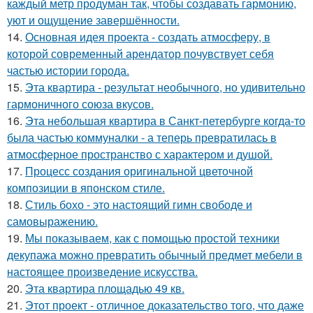
каждый метр продуман так, чтобы создавать гармонию,
уют и ощущение завершённости.
14.
Основная идея проекта - создать атмосферу, в
которой современный арендатор почувствует себя
частью истории города.
15.
Эта квартира - результат необычного, но удивительно
гармоничного союза вкусов.
16.
Эта небольшая квартира в Санкт-петербурге когда-то
была частью коммуналки - а теперь превратилась в
атмосферное пространство с характером и душой.
17.
Процесс создания оригинальной цветочной
композиции в японском стиле.
18.
Стиль бохо - это настоящий гимн свободе и
самовыражению.
19.
Мы показываем, как с помощью простой техники
декупажа можно превратить обычный предмет мебели в
настоящее произведение искусства.
20.
Эта квартира площадью 49 кв.
21.
Этот проект - отличное доказательство того, что даже