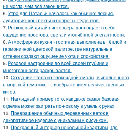
не могла, чем всё закончится.
6.
Утро для Натальи началось как обычно: лекция,
аудитория, конспекты и вопросы студентов.
7.
Роскошный дизайн интерьера воплощает в себе
ощущение простора, света и утончённой элегантности.
8.
Атмосферная кухня - гостиная выполнена в тёплой и
гармоничной цветовой палитре, где натуральные
оттенки создают ощущение уюта и спокойствия.
9.
Розовое настроение во всей своей глубине и
многогранности раскрывается.
10.
Создание стола из эпоксидной смолы, выполненного
в морской тематике - с изображением величественных
китов.
11.
Наглядный пример того, как даже самая базовая
отделка может заиграть по-новому в умелых руках.
12.
Превращение обычных деревянных веток в
декоративное изделие с уникальным рисунком.
13.
Прекрасный интерьер небольшой квартиры, где