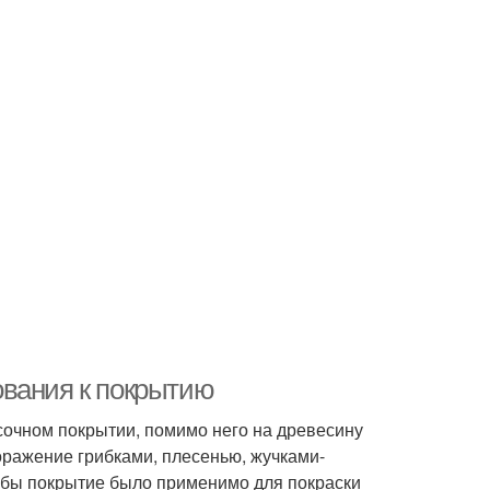
ования к покрытию
асочном покрытии, помимо него на древесину
ажение грибками, плесенью, жучками-
тобы покрытие было применимо для покраски