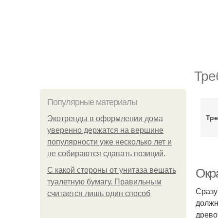
Тре
Популярные материалы
Тре
Экотренды в оформлении дома
уверенно держатся на вершине
популярности уже несколько лет и
не собираются сдавать позиций.
С какой стороны от унитаза вешать
Окр
туалетную бумагу. Правильным
Сразу
считается лишь один способ
должн
древо