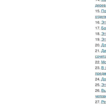
дерев
15.
По
отделк
16.
Эт
17.
Бо
18.
Эт
19.
Эт
20.
Дл
21.
Ди
сочет
22.
Мо
23.
В 
предм
24.
До
25.
Эт
26.
Вы
челов
27.
Ре