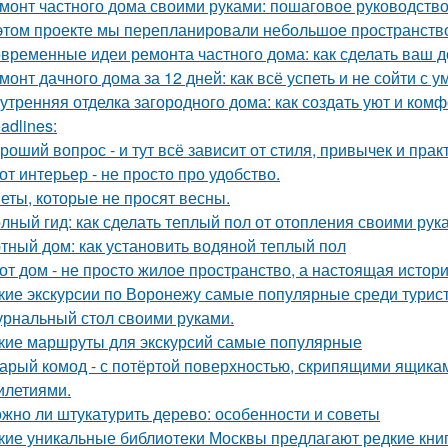
монт частного дома своими руками: пошаговое руководств
этом проекте мы перепланировали небольшое пространство 
временные идеи ремонта частного дома: как сделать ваш 
монт дачного дома за 12 дней: как всё успеть и не сойти с у
утренняя отделка загородного дома: как создать уют и ком
adlines:
роший вопрос - и тут всё зависит от стиля, привычек и прак
от интерьер - не просто про удобство.
еты, которые не просят весны.
лный гид: как сделать теплый пол от отопления своими рук
тный дом: как установить водяной теплый пол
от дом - не просто жилое пространство, а настоящая истори
кие экскурсии по Воронежу самые популярные среди турис
рнальный стол своими руками.
кие маршруты для экскурсий самые популярные
арый комод - с потёртой поверхностью, скрипящими ящика
илетиями.
жно ли штукатурить дерево: особенности и советы
кие уникальные библиотеки Москвы предлагают редкие кни