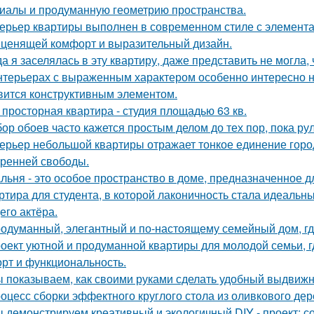
иалы и продуманную геометрию пространства.
ерьер квартиры выполнен в современном стиле с элемент
 ценящей комфорт и выразительный дизайн.
да я заселялась в эту квартиру, даже представить не могла, 
нтерьерах с выраженным характером особенно интересно на
вится конструктивным элементом.
 просторная квартира - студия площадью 63 кв.
ор обоев часто кажется простым делом до тех пор, пока ру
ерьер небольшой квартиры отражает тонкое единение горо
тренней свободы.
льня - это особое пространство в доме, предназначенное д
ртира для студента, в которой лаконичность стала идеальн
его актёра.
одуманный, элегантный и по-настоящему семейный дом, где
оект уютной и продуманной квартиры для молодой семьи, г
рт и функциональность.
 показываем, как своими руками сделать удобный выдвижн
оцесс сборки эффектного круглого стола из оливкового де
 демонстрируем креативный и экологичный DIY - проект: с