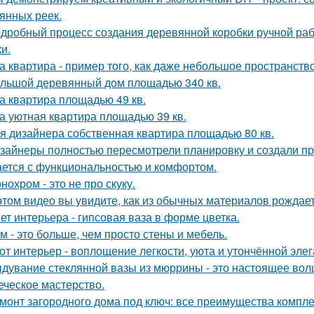
янных реек.
дробный процесс создания деревянной коробки ручной рабо
и.
а квартира - пример того, как даже небольшое пространство
льшой деревянный дом площадью 340 кв.
а квартира площадью 49 кв.
а уютная квартира площадью 39 кв.
я дизайнера собственная квартира площадью 80 кв.
зайнеры полностью пересмотрели планировку и создали пр
ается с функциональностью и комфортом.
нохром - это не про скуку.
этом видео вы увидите, как из обычных материалов рожда
ет интерьера - гипсовая ваза в форме цветка.
м - это больше, чем просто стены и мебель.
от интерьер - воплощение легкости, уюта и утончённой элег
дувание стеклянной вазы из мюррины - это настоящее волше
еческое мастерство.
монт загородного дома под ключ: все преимущества компл