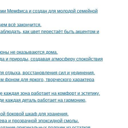
ами Мемфиса и создан для молодой семейной
чем всё закончится.
блюдать, как цвет перестаёт быть акцентом и
лоны не оказываются дома.
да и природы, создавая атмосферу спокойствия
ля отдыха, восстановления сил и уединения.
ым фоном для яркого, творческого характера
 каждая зона работает на комфорт и эстетику.
де каждая деталь работает на гармонию,
ой боковой шкаф для хранения.
рева и прозрачной эпоксидной смолы.
оздание оригинальных полочек из остатков