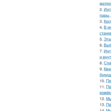
матер
2.
Инт
пары,
3.
Ког
4.
В и
стано
5.
Эта
6.
Выб
7.
Инт
и вну
8.
Спа
9.
Ква
будущ
10.
Пр
11.
Пр
комфо
12.
Мы
13.
Пр
14.
Мы