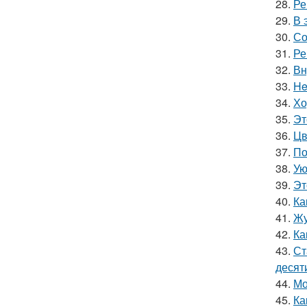
28.
Ре
29.
В 
30.
Со
31.
Ре
32.
Вн
33.
He
34.
Хо
35.
Эт
36.
Цв
37.
По
38.
Ую
39.
Эт
40.
Ка
41.
Жу
42.
Ка
43.
Ст
десят
44.
Мо
45.
Ка