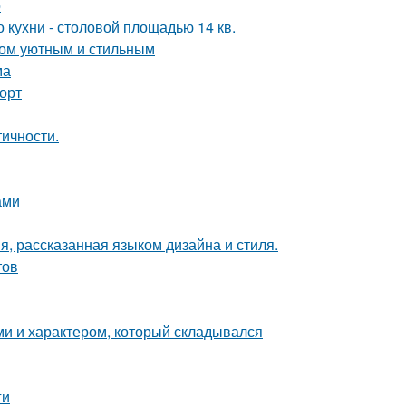
о
кухни - столовой площадью 14 кв.
дом уютным и стильным
ма
форт
тичности.
ами
я, рассказанная языком дизайна и стиля.
тов
ми и характером, который складывался
ги