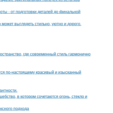
ты - от подготовки деталей до финальной
 может выглядеть стильно, уютно и дорого.
остранство, где современный стиль гармонично
ется по-настоящему красивый и изысканный
антности.
бство, в котором сочетаются огонь, стекло и
ексного подхода