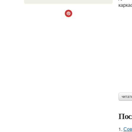
карка
читат
Пос
1.
Сов