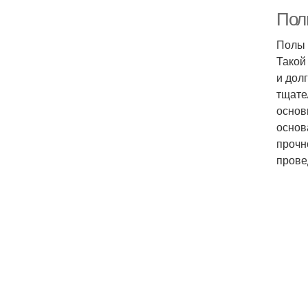
Полы
Полы 
Такой
и дол
тщате
основ
основ
прочн
прове