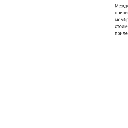
Между
прини
мембр
стоим
приле