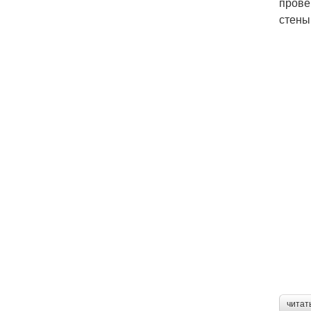
прове
стены
читат