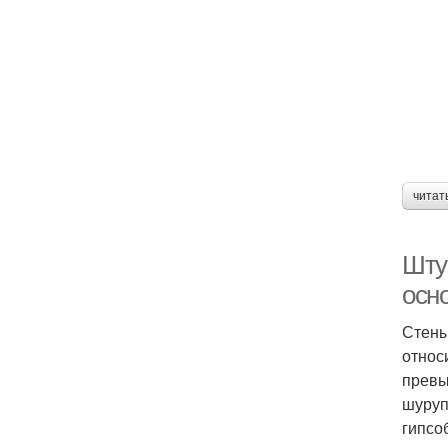
читат
Шту
осно
Стены
относ
превы
шуруп
гипсо