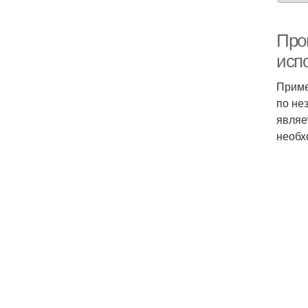
Про
исп
Приме
по не
являе
необх