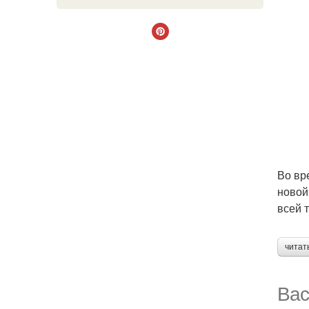
Во вр
новой
всей 
читат
Вас