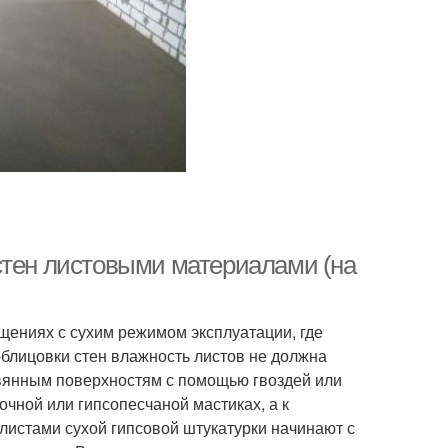
стен листовыми материалами (на
щениях с сухим режимом эксплуатации, где
блицовки стен влажность листов не должна
вянным по­верхностям с помощью гвоздей или
чной или гипсопесчаной мастиках, а к
листами сухой гипсовой штукатурки начинают с