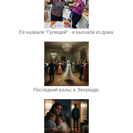
Её назвали "Гулящей" - и выгнали из дома.
Последний вальс в Эвервуде.