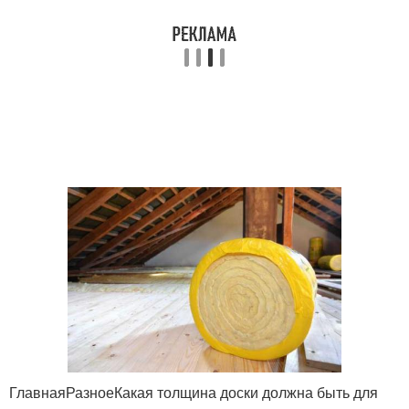
ГлавнаяРазноеКакая толщина доски должна быть для