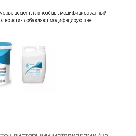
имеры, цемент, глинозёмы, модифицированный
рактеристик добавляют модифицирующие
стен листовыми материалами (на