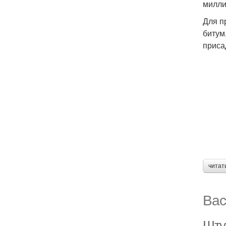
милли
Для п
битум
приса
читат
Вас
Шту