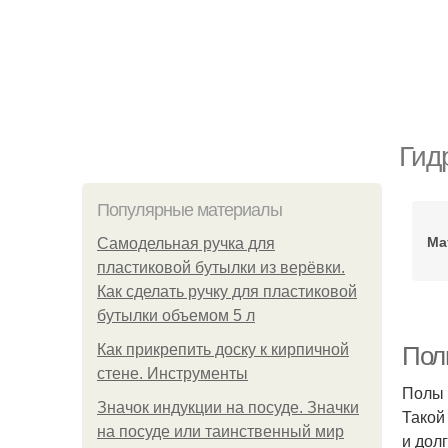
Гид
Популярные материалы
Ма
Самодельная ручка для
пластиковой бутылки из верёвки.
Как сделать ручку для пластиковой
бутылки объемом 5 л
Как прикрепить доску к кирпичной
Полы
стене. Инструменты
Полы 
Значок индукции на посуде. Значки
Такой
на посуде или таинственный мир
и дол