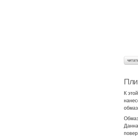
читат
Пли
К это
нанес
обмаз
Обмаз
Данна
повер