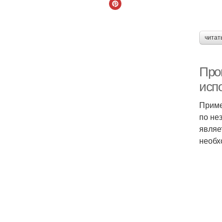
читат
Про
исп
Приме
по не
являе
необх