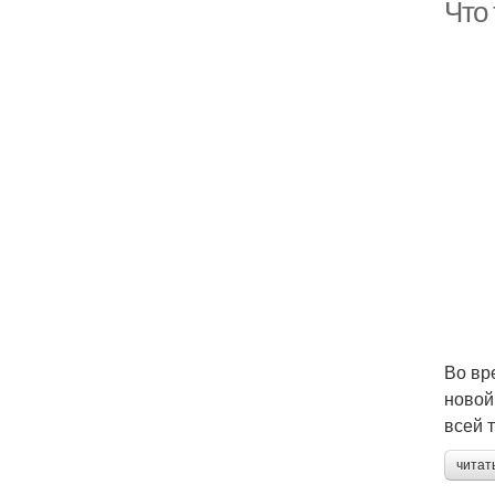
Что
Во вр
новой
всей 
читат