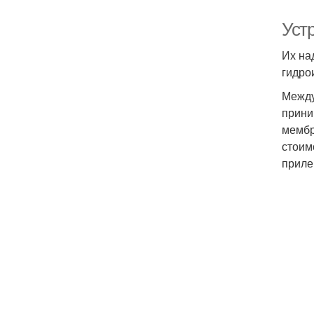
Уст
Их на
гидро
Между
прини
мембр
стоим
приле