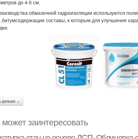
метров до 4-5 см.
роизводства обмазочной гидроизоляции используются пол
, битумсодержащие составы, к которым для улучшения ха
дки.
ь дальше →
 может заинтересовать
катурка стан на основе ДСП. Облицовка 