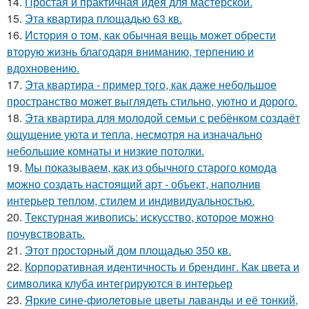
14.
Простая и практичная идея для мастерской.
15.
Эта квартира площадью 63 кв.
16.
История о том, как обычная вещь может обрести
вторую жизнь благодаря вниманию, терпению и
вдохновению.
17.
Эта квартира - пример того, как даже небольшое
пространство может выглядеть стильно, уютно и дорого.
18.
Эта квартира для молодой семьи с ребёнком создаёт
ощущение уюта и тепла, несмотря на изначально
небольшие комнаты и низкие потолки.
19.
Мы показываем, как из обычного старого комода
можно создать настоящий арт - объект, наполнив
интерьер теплом, стилем и индивидуальностью.
20.
Текстурная живопись: искусство, которое можно
почувствовать.
21.
Этот просторный дом площадью 350 кв.
22.
Корпоративная идентичность и брендинг. Как цвета и
символика клуба интегрируются в интерьер
23.
Яркие сине-фиолетовые цветы лаванды и её тонкий,