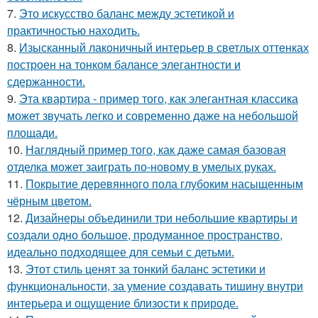
7.
Это искусство баланс между эстетикой и
практичностью находить.
8.
Изысканный лаконичный интерьер в светлых оттенках
построен на тонком балансе элегантности и
сдержанности.
9.
Эта квартира - пример того, как элегантная классика
может звучать легко и современно даже на небольшой
площади.
10.
Наглядный пример того, как даже самая базовая
отделка может заиграть по-новому в умелых руках.
11.
Покрытие деревянного пола глубоким насыщенным
чёрным цветом.
12.
Дизайнеры объединили три небольшие квартиры и
создали одно большое, продуманное пространство,
идеально подходящее для семьи с детьми.
13.
Этот стиль ценят за тонкий баланс эстетики и
функциональности, за умение создавать тишину внутри
интерьера и ощущение близости к природе.