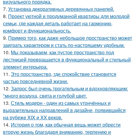
визуального порядка.
7.
Установка декоративных деревянных панелей.
8.
Проект уютной и продуманной квартиры для молодой
семьи, где каждая деталь работает на гармонию,
комфорт и функциональность.
9.
Пример того, как даже небольшое пространство может
заиграть характером и стать по-настоящему удобным.
10.
Мы показываем, как пустое пространство под
лестницей превращается в функциональный и стильный
элемент интерьера.
11.
Это пространство, где спокойствие становится
частью повседневной жизни.
12.
Запрос был очень трогательным и вдохновляющим:
"много воздуха, света и голубой цвет.
13.
Стиль модерн - один из самых утончённых и
выразительных направлений в дизайне, появившийся
на рубеже XIX и XX веков.
14.
История о том, как обычная вещь может обрести
вторую жизнь благодаря вниманию, терпению и