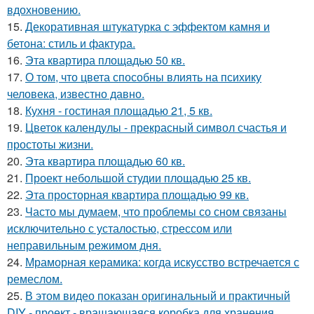
вдохновению.
15.
Декоративная штукатурка с эффектом камня и
бетона: стиль и фактура.
16.
Эта квартира площадью 50 кв.
17.
О том, что цвета способны влиять на психику
человека, известно давно.
18.
Кухня - гостиная площадью 21, 5 кв.
19.
Цветок календулы - прекрасный символ счастья и
простоты жизни.
20.
Эта квартира площадью 60 кв.
21.
Проект небольшой студии площадью 25 кв.
22.
Эта просторная квартира площадью 99 кв.
23.
Часто мы думаем, что проблемы со сном связаны
исключительно с усталостью, стрессом или
неправильным режимом дня.
24.
Мраморная керамика: когда искусство встречается с
ремеслом.
25.
В этом видео показан оригинальный и практичный
DIY - проект - вращающаяся коробка для хранения,