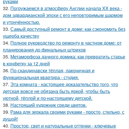
руками
32.
Погружаемся в атмосферу Англии начала XX века -
дом эдвардианской эпохи с его неповторимым шармом
и утончённостью.
33.
Самый доступный ремонт в доме: как сэкономить без
ущерба качеству
34.
Полное руководство по ремонту в частном доме: от
планирования до финальных штрихов
35.
Метаморфоза дачного домика: как превратить старье
в конфетку за 12 дней
36.
По-скандинавски тёплая, лаконичная и
функциональная квартира - студия.
37.
Эта комната - настоящее доказательство того, что
детская вовсе не обязана быть яркой, чтобы быть
уютной, тёплой и по-настоящему детской.
38.
Настоящий художник среди цветов.
39.
Рама для зеркала своими руками - просто, стильно, с
душой!
40.
Простор, свет и натуральные оттенки - ключевые