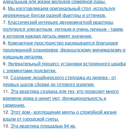
идеальным для жизни молодой семейной пары.
6.
Мы изготавливаем оригинальный стол, используя
деревянные бруски разной фактуры и оттенков.
7.
Классический интерьер двухкомнатной квартиры
получился элегантным, уютным и очень личным - таким,
в котором каждая деталь имеет значение.
8.
Компактное пространство раскрывается благодаря
продуманной планировке, французскому минимализму и
изящным деталям.
9.
Увлекательный процесс установки встроенного шкафа
с элементами подсветки.
10.
Создание дизайнерского стеллажа из дерева - от
первых шагов сборки до готового изделия.
11.
Эта квартира создана для тех, кто проводит много
времени дома и ценит уют, функциональность и
гармонию.
12.
Этот дом - воплощение мечты о спокойной жизни
вдали от городской суеты.
13.
Эта квартира площадью 94 кв.