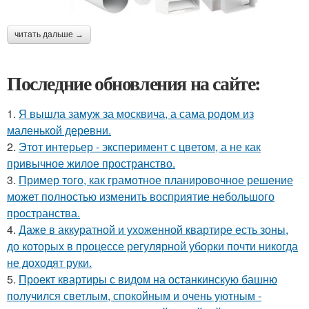
читать дальше →
Последние обновления на сайте:
1.
Я вышла замуж за москвича, а сама родом из
маленькой деревни.
2.
Этот интерьер - эксперимент с цветом, а не как
привычное жилое пространство.
3.
Пример того, как грамотное планировочное решение
может полностью изменить восприятие небольшого
пространства.
4.
Даже в аккуратной и ухоженной квартире есть зоны,
до которых в процессе регулярной уборки почти никогда
не доходят руки.
5.
Проект квартиры с видом на останкинскую башню
получился светлым, спокойным и очень уютным -