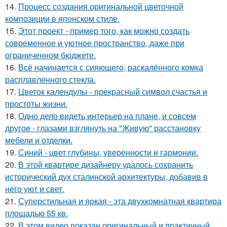
14.
Процесс создания оригинальной цветочной
композиции в японском стиле.
15.
Этот проект - пример того, как можно создать
современное и уютное пространство, даже при
ограниченном бюджете.
16.
Всё начинается с сияющего, раскалённого комка
расплавленного стекла.
17.
Цветок календулы - прекрасный символ счастья и
простоты жизни.
18.
Одно дело видеть интерьер на плане, и совсем
другое - глазами взглянуть на "Живую" расстановку
мебели и отделки.
19.
Синий - цвет глубины, уверенности и гармонии.
20.
В этой квартире дизайнеру удалось сохранить
исторический дух сталинской архитектуры, добавив в
него уют и свет.
21.
Суперстильная и яркая - эта двухкомнатная квартира
площадью 55 кв.
22.
В этом видео показан оригинальный и практичный