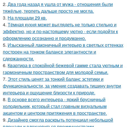
2.
Два года назад я ушла от мужа - отношения были
тяжёлые, терпеть дальше просто не могла.
3.
На площади 29 кв.
4.
Тёмная кухня может выглядеть не только стильно и
эффектно, но и по-настоящему уютно - если подойти к
оформлению осознанно и продуманно.
5.
Изысканный лаконичный интерьер в светлых оттенках
построен на тонком балансе элегантности и
сдержанности.
6.
Квартира в спокойной бежевой гамме стала уютным и
гармоничным пространством для молодой семьи.
7.
Этот стиль ценят за тонкий баланс эстетики и
функциональности, за умение создавать тишину внутри
интерьера и ощущение близости к природе.
8.
В основе всего интерьера - яркий брусничный
холодильник, который стал главным визуальным
акцентом и центром притяжения в пространстве.
9.
Дизайнер смогла раскрыть потенциал небольшой
площади и вдохновиться преимуществами