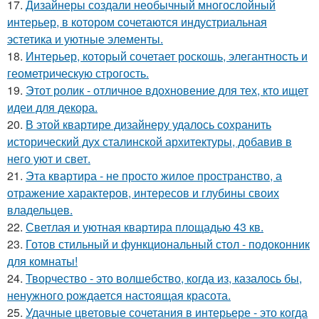
17.
Дизайнеры создали необычный многослойный
интерьер, в котором сочетаются индустриальная
эстетика и уютные элементы.
18.
Интерьер, который сочетает роскошь, элегантность и
геометрическую строгость.
19.
Этот ролик - отличное вдохновение для тех, кто ищет
идеи для декора.
20.
В этой квартире дизайнеру удалось сохранить
исторический дух сталинской архитектуры, добавив в
него уют и свет.
21.
Эта квартира - не просто жилое пространство, а
отражение характеров, интересов и глубины своих
владельцев.
22.
Светлая и уютная квартира площадью 43 кв.
23.
Готов стильный и функциональный стол - подоконник
для комнаты!
24.
Творчество - это волшебство, когда из, казалось бы,
ненужного рождается настоящая красота.
25.
Удачные цветовые сочетания в интерьере - это когда