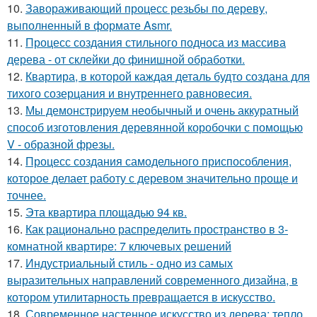
10.
Завораживающий процесс резьбы по дереву,
выполненный в формате Asmr.
11.
Процесс создания стильного подноса из массива
дерева - от склейки до финишной обработки.
12.
Квартира, в которой каждая деталь будто создана для
тихого созерцания и внутреннего равновесия.
13.
Мы демонстрируем необычный и очень аккуратный
способ изготовления деревянной коробочки с помощью
V - образной фрезы.
14.
Процесс создания самодельного приспособления,
которое делает работу с деревом значительно проще и
точнее.
15.
Эта квартира площадью 94 кв.
16.
Как рационально распределить пространство в 3-
комнатной квартире: 7 ключевых решений
17.
Индустриальный стиль - одно из самых
выразительных направлений современного дизайна, в
котором утилитарность превращается в искусство.
18.
Современное настенное искусство из дерева: тепло,