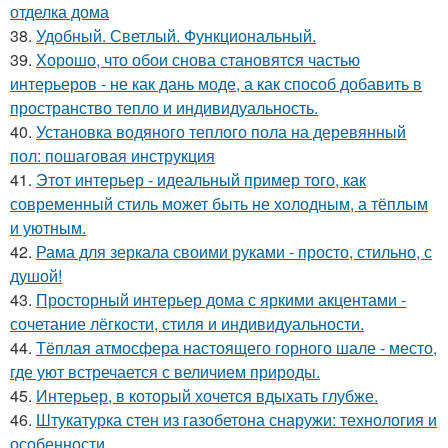
отделка дома
38.
Удобный. Светлый. Функциональный.
39.
Хорошо, что обои снова становятся частью
интерьеров - не как дань моде, а как способ добавить в
пространство тепло и индивидуальность.
40.
Установка водяного теплого пола на деревянный
пол: пошаговая инструкция
41.
Этот интерьер - идеальный пример того, как
современный стиль может быть не холодным, а тёплым
и уютным.
42.
Рама для зеркала своими руками - просто, стильно, с
душой!
43.
Просторный интерьер дома с яркими акцентами -
сочетание лёгкости, стиля и индивидуальности.
44.
Тёплая атмосфера настоящего горного шале - место,
где уют встречается с величием природы.
45.
Интерьер, в который хочется вдыхать глубже.
46.
Штукатурка стен из газобетона снаружи: технология и
особенности