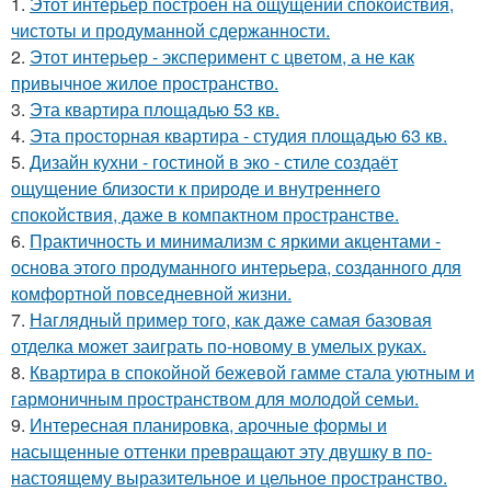
1.
Этот интерьер построен на ощущении спокойствия,
чистоты и продуманной сдержанности.
2.
Этот интерьер - эксперимент с цветом, а не как
привычное жилое пространство.
3.
Эта квартира площадью 53 кв.
4.
Эта просторная квартира - студия площадью 63 кв.
5.
Дизайн кухни - гостиной в эко - стиле создаёт
ощущение близости к природе и внутреннего
спокойствия, даже в компактном пространстве.
6.
Практичность и минимализм с яркими акцентами -
основа этого продуманного интерьера, созданного для
комфортной повседневной жизни.
7.
Наглядный пример того, как даже самая базовая
отделка может заиграть по-новому в умелых руках.
8.
Квартира в спокойной бежевой гамме стала уютным и
гармоничным пространством для молодой семьи.
9.
Интересная планировка, арочные формы и
насыщенные оттенки превращают эту двушку в по-
настоящему выразительное и цельное пространство.